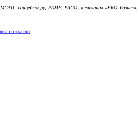
САП, Пищеблог.ру, РАМУ, РАСО, телеканал «PRO Бизнес»,
вости отрасли