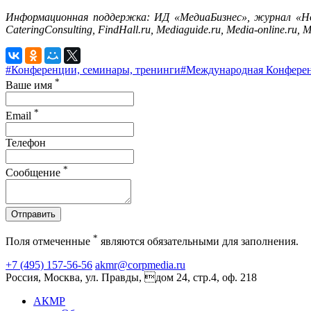
Информационная поддержка: ИД «МедиаБизнес», журнал «
CateringConsulting, FindHall.ru, Mediaguide.ru, Media-online.ru, Me
#Конференции, семинары, тренинги
#Международная Конферен
*
Ваше имя
*
Email
Телефон
*
Сообщение
Отправить
*
Поля отмеченные
являются обязательными для заполнения.
+7 (495) 157-56-56
akmr@corpmedia.ru
Россия, Москва, ул. Правды, дом 24, стр.4, оф. 218
АКМР