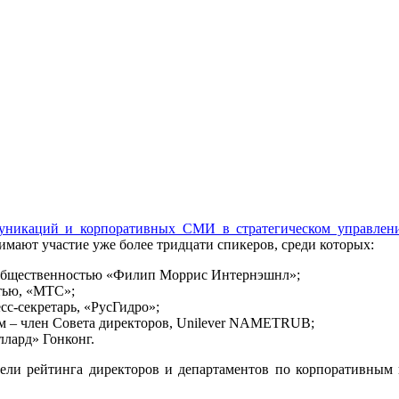
уникаций и корпоративных СМИ в стратегическом управлен
ают участие уже более тридцати спикеров, среди которых:
с общественностью «Филип Моррис Интернэшнл»;
стью, «МТС»;
сс-секретарь, «РусГидро»;
м – член Совета директоров, Unilever NAMETRUB;
лард» Гонконг.
тели рейтинга директоров и департаментов по корпоративн