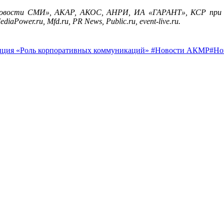
Новости СМИ», АКАР, АКОС, АНРИ, ИА «ГАРАНТ», КСР при М
diaPower.ru, Mfd.ru, PR News, Public.ru, event-live.ru.
ция «Роль корпоративных коммуникаций»
#Новости АКМР
#Но