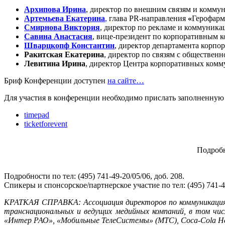
Архипова Ирина
, директор по внешним связям и комму
Артемьева Екатерина
,
глава PR-направления
«
Герофарм
Смирнова Виктория
, директор по рекламе и коммуника
Савина Анастасия
, вице-президент по корпоративным
Шварцкопф Константин
, директор департамента корп
Ракитская Екатерина
, директор по связям с обществен
Левитина Ирина
, директор Центра корпоративных ком
Бриф Конференции доступен
на сайте…
Для участия в конференции необходимо прислать заполненну
timepad
ticketforevent
Подроб
Подробности по тел: (495) 741-49-20/05/06, доб. 208.
Спикеры и спонсорское/партнерское участие по тел: (495) 741-49
КРАТКАЯ СПРАВКА: Ассоциация директоров по коммуникациям
транснациональных и ведущих медийных компаний, в том чис
«Интер РАО», «Мобильные ТелеСистемы» (МТС), Coca-Cola Hell