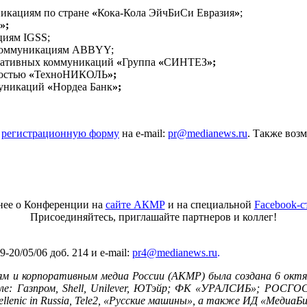
никациям по стране
«
Кока-Кола ЭйчБиСи Евразия
»
;
»;
циям IGSS;
 коммуникациям ABBYY;
оративных коммуникаций
«
Группа
«
СИНТЕЗ
»;
ностью
«
ТехноНИКОЛЬ
»
;
муникаций
«
Нордеа Банк
»;
ю
регистрационную форму
на e-mail:
pr@medianews.ru
. Также воз
нее о Конференции на
сайте АКМР
и на специальной
Facebook-с
Присоединяйтесь, приглашайте партнеров и коллег!
-20/05/06 доб. 214 и e-mail:
pr4@medianews.ru
.
 и корпоративным медиа России (АКМР) была создана 6 октя
ле: Газпром, Shell, Unilever, ЮТэйр; ФК «УРАЛСИБ»; РОСГОС
enic in Russia, Tele2, «Русские машины», а также ИД «МедиаБи