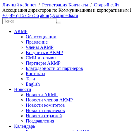
Личный кабинет
/
Регистрация
Контакты
/
Старый сайт
А
ссоциация директоров по
К
оммуникациям и корпоративным
+7 (495) 157-56-56
akmr@corpmedia.ru
АКМР
Об ассоциации
Правление
Члены АКМР
Вступить в АКМР
СМИ и отзывы
Партнеры АКМР
Благодарности от партнеров
Контакты
Теги
English
Новости
Новости АКМР
Новости членов АКМР
Новости комитетов
Новости партнеров
Новости отраслей
Поздравления
Календарь