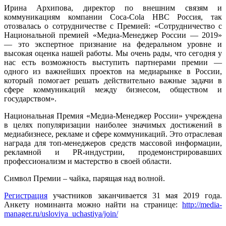
Ирина Архипова, директор по внешним связям и
коммуникациям компании Coca-Cola HBC Россия, так
отозвалась о сотрудничестве с Премией: «Сотрудничество с
Национальной премией «Медиа-Менеджер России — 2019»
— это экспертное признание на федеральном уровне и
высокая оценка нашей работы. Мы очень рады, что сегодня у
нас есть возможность выступить партнерами премии —
одного из важнейших проектов на медиарынке в России,
который помогает решать действительно важные задачи в
сфере коммуникаций между бизнесом, обществом и
государством».
Национальная Премия «Медиа-Менеджер России» учреждена
в целях популяризации наиболее значимых достижений в
медиабизнесе, рекламе и сфере коммуникаций. Это отраслевая
награда для топ-менеджеров средств массовой информации,
рекламной и PR-индустрии, продемонстрировавших
профессионализм и мастерство в своей области.
Символ Премии – чайка, парящая над волной.
Регистрация
участников заканчивается 31 мая 2019 года.
Анкету номинанта можно найти на странице:
http://media-
manager.ru/usloviya_uchastiya/join/