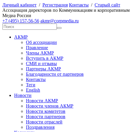
Личный кабинет
/
Регистрация
Контакты
/
Старый сайт
А
ссоциация директоров по
К
оммуникациям и корпоративным
М
едиа
Р
оссии
+7 (495) 157-56-56
akmr@corpmedia.ru
АКМР
Об ассоциации
Правление
Члены АКМР
Вступить в АКМР
СМИ и отзывы
Партнеры АКМР
Благодарности от партнеров
Контакты
Теги
English
Новости
Новости АКМР
Новости членов АКМР
Новости комитетов
Новости партнеров
Новости отраслей
Поздравления