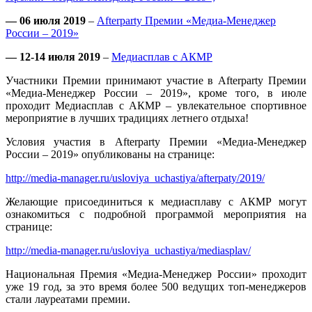
— 06 июля 2019
–
Аfterparty Премии «Медиа-Менеджер
России – 2019»
— 12-14 июля 2019
–
Медиасплав с АКМР
Участники Премии принимают участие в Аfterparty Премии
«Медиа-Менеджер России – 2019», кроме того, в июле
проходит Медиасплав с АКМР – увлекательное спортивное
мероприятие в лучших традициях летнего отдыха!
Условия участия в Аfterparty Премии «Медиа-Менеджер
России – 2019» опубликованы на странице:
http://media-manager.ru/usloviya_uchastiya/afterpaty/2019/
Желающие присоединиться к медиасплаву с АКМР могут
ознакомиться с подробной программой мероприятия на
странице:
http://media-manager.ru/usloviya_uchastiya/mediasplav/
Национальная Премия «Медиа-Менеджер России» проходит
уже 19 год, за это время более 500 ведущих топ-менеджеров
стали лауреатами премии.