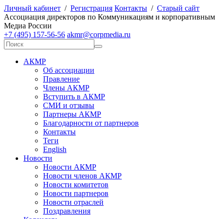
Личный кабинет
/
Регистрация
Контакты
/
Старый сайт
А
ссоциация директоров по
К
оммуникациям и корпоративным
М
едиа
Р
оссии
+7 (495) 157-56-56
akmr@corpmedia.ru
АКМР
Об ассоциации
Правление
Члены АКМР
Вступить в АКМР
СМИ и отзывы
Партнеры АКМР
Благодарности от партнеров
Контакты
Теги
English
Новости
Новости АКМР
Новости членов АКМР
Новости комитетов
Новости партнеров
Новости отраслей
Поздравления