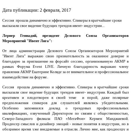
Дата публикации:
2
февраля
,
2017
Сессия прошла динамично и эффективно. Спикеры в кратчайшие сроки
высказали свое видение будущих трендов ивент- индустрии...
Лернер Геннадий, президент Делового Союза Организаторов
Мероприятий "Ивент Лига":
От лица администрации Делового Союза Организаторов Мероприятий
"Ивент Лига" выражаю свою признательность за оказанное доверие и
благодарю за приглашение на форсайт сессию, организованную АКМР в
рамках Форума Event LIVE. Личную благодарность выражаю члену
правления АКМР Екатерине Коляде за ее внимательное и профессиональное
взаимодействие на форуме.
Сессия прошла динамично и эффективно. Спикеры в кратчайшие сроки
высказали свое видение будущих трендов ивент- индустрии. Каждый был
креативен и плодотворен в своей теме и порой, даже полярные
предположения спикеров для слушателей являлись убедительными.
Особенно запомнился доклад о трендовых профессиональных
квалификациях, озвученный Директором по связям с общественностью,
Северо-Западного филиала ПАО «МегаФон» Кермен Манджиевой.
Продюсер смыслов и дизайнер эмоций - новые понятия в индустрии, но в
обозримое время уже внедряемые в отрасли. Лично мне, как продюсеру и