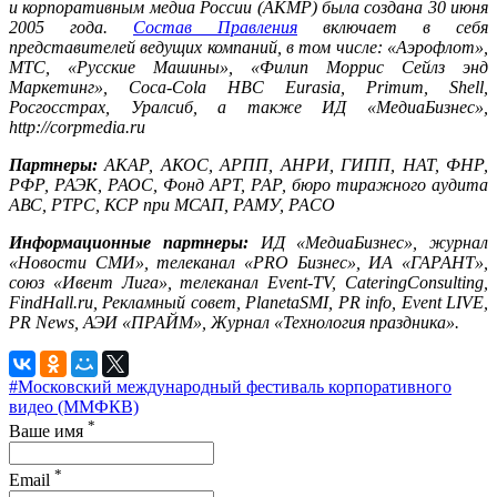
и корпоративным медиа России (АКМР) была создана 30 июня
2005 года.
Состав Правления
включает в себя
представителей ведущих компаний, в том числе: «Аэрофлот»,
МТС, «Русские Машины», «Филип Моррис Сейлз энд
Маркетинг», Coca-Cola
HBC
Eurasia, Primum, Shell,
Росгосстрах, Уралсиб, а также ИД «МедиаБизнес»,
http://corpmedia.ru
Партнеры:
АКАР, АКОС, АРПП, АНРИ, ГИПП, НАТ, ФНР,
РФР, РАЭК, РАОС, Фонд АРТ, РАР, бюро тиражного аудита
АВС, РТРС, КСР при МСАП, РАМУ, РАСО
Информационные партнеры:
ИД «МедиаБизнес», журнал
«Новости СМИ», телеканал «PRO Бизнес», ИА «ГАРАНТ»,
союз «Ивент Лига», телеканал Event-TV, CateringConsulting,
FindHall.ru, Рекламный совет, PlanetaSMI, PR info, Event LIVE,
PR News, АЭИ «ПРАЙМ», Журнал «Технология праздника».
#Московский международный фестиваль корпоративного
видео (ММФКВ)
*
Ваше имя
*
Email