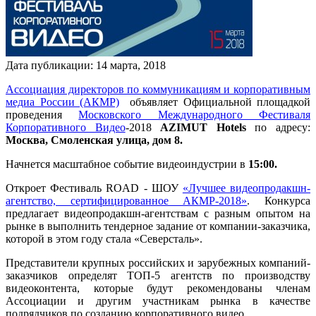
Дата публикации:
14
марта
,
2018
Ассоциация директоров по коммуникациям и корпоративным
медиа России (АКМР)
объявляет Официальной площадкой
проведения
Московского Международного Фестиваля
Корпоративного Видео
-2018
AZIMUT Hotels
по адресу:
Москва, Смоленская улица, дом 8.
Начнется масштабное событие видеоиндустрии в
15:00.
Откроет Фестиваль ROAD - ШОУ
«Лучшее видеопродакшн-
агентство, сертифицированное АКМР-2018»
. Конкурса
предлагает видеопродакшн-агентствам с разным опытом на
рынке в выполнить тендерное задание от компании-заказчика,
которой в этом году стала «Северсталь».
Представители крупных российских и зарубежных компаний-
заказчиков определят ТОП-5 агентств по производству
видеоконтента, которые будут рекомендованы членам
Ассоциации и другим участникам рынка в качестве
подрядчиков по созданию корпоративного видео.