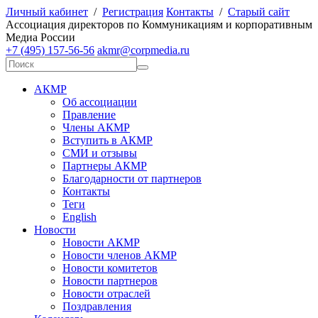
Личный кабинет
/
Регистрация
Контакты
/
Старый сайт
А
ссоциация директоров по
К
оммуникациям и корпоративным
М
едиа
Р
оссии
+7 (495) 157-56-56
akmr@corpmedia.ru
АКМР
Об ассоциации
Правление
Члены АКМР
Вступить в АКМР
СМИ и отзывы
Партнеры АКМР
Благодарности от партнеров
Контакты
Теги
English
Новости
Новости АКМР
Новости членов АКМР
Новости комитетов
Новости партнеров
Новости отраслей
Поздравления