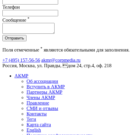
Телефон
*
Сообщение
Отправить
*
Поля отмеченные
являются обязательными для заполнения.
+7 (495) 157-56-56
akmr@corpmedia.ru
Россия, Москва, ул. Правды, дом 24, стр.4, оф. 218
АКМР
Об ассоциации
Вступить в АКМР
Партнеры АКМР
Члены АКМР
Правление
СМИ и отзывы
Контакты
Теги
Карта сайта
English