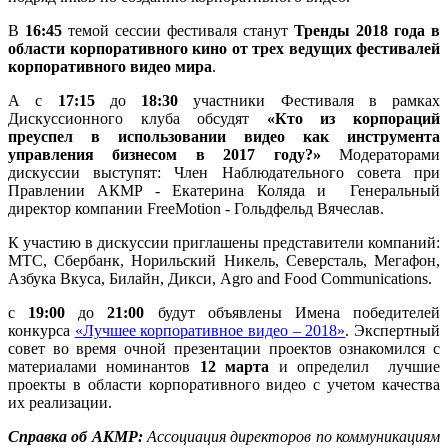
В
16:45
темой сессии фестиваля станут
Тренды 2018 года в
области корпоративного кино от трех ведущих фестивалей
корпоративного видео мира
.
А с
17:15
до
18:30
участники Фестиваля в рамках
Дискуссионного клуба обсудят
«Кто из корпораций
преуспел в использовании видео как инструмента
управления бизнесом в 2017 году?»
Модераторами
дискуссии выступят: Член Наблюдательного совета при
Правлении АКМР - Екатерина Коляда и Генеральный
директор компании FreeMotion - Гольдфельд Вячеслав.
К участию в дискуссии приглашены представители компаний:
МТС, Сбербанк, Норильский Никель, Северсталь, Мегафон,
Азбука Вкуса, Билайн, Дикси, Agro and Food Communications.
с
19:00
до
21:00
будут объявлены Имена победителей
конкурса
«Лучшее корпоративное видео – 2018»
. Экспертный
совет во время очной презентации проектов ознакомился с
материалами номинантов
12 марта
и определил лучшие
проекты в области корпоративного видео с учетом качества
их реализации.
Справка об АКМР:
Ассоциация директоров по коммуникациям