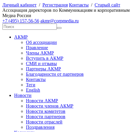
Личный кабинет
/
Регистрация
Контакты
/
Старый сайт
А
ссоциация директоров по
К
оммуникациям и корпоративным
М
едиа
Р
оссии
+7 (495) 157-56-56
akmr@corpmedia.ru
АКМР
Об ассоциации
Правление
Члены АКМР
Вступить в АКМР
СМИ и отзывы
Партнеры АКМР
Благодарности от партнеров
Контакты
Теги
English
Новости
Новости АКМР
Новости членов АКМР
Новости комитетов
Новости партнеров
Новости отраслей
Поздравления