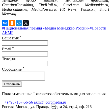
Телеканал «PRO Бизнес», Технология праздника,
CateringConsulting, FindHall.ru, Guzei.com, Mediaguide.ru,
Media-online.ru, MediaPower.ru, PR News, Public.ru, Smart
Metering.
#Национальная премия «Медиа Менеджер России»
#Новости
АКМР
*
Ваше имя
*
Email
Телефон
*
Сообщение
Отправить
*
Поля отмеченные
являются обязательными для заполнения.
+7 (495) 157-56-56
akmr@corpmedia.ru
Россия, Москва, ул. Правды, дом 24, стр.4, оф. 218