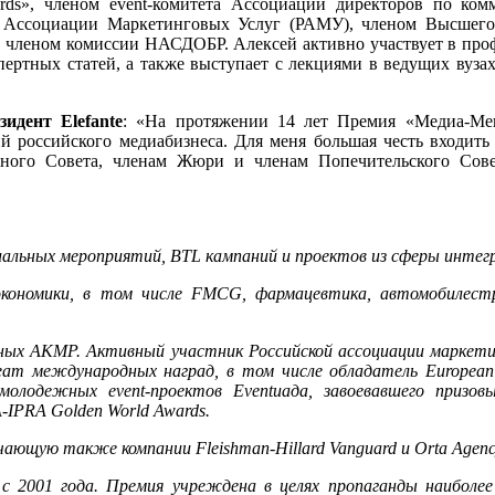
ards», членом event-комитета Ассоциации директоров по к
 Ассоциации Маркетинговых Услуг (РАМУ), членом Высшего 
членом комиссии НАСДОБР. Алексей активно участвует в проф
кспертных статей, а также выступает с лекциями в ведущих 
идент Elefante
: «На протяжении 14 лет Премия «Медиа-Мен
 российского медиабизнеса. Для меня большая честь входить
ного Совета, членам Жюри и членам Попечительского Сове
циальных мероприятий, BTL кампаний и проектов из сферы интег
экономики, в том числе FMCG, фармацевтика, автомобилестр
анных АКМР. Активный участник Российской ассоциации маркет
ат международных наград, в том числе обладатель European 
молодежных event-проектов Eventиада, завоевавшего приз
-IPRA Golden World Awards.
чающую также компании Fleishman-Hillard Vanguard и Orta Agen
с 2001 года. Премия учреждена в целях пропаганды наиболее