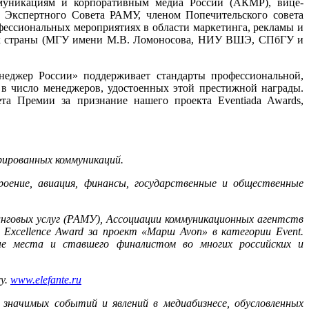
оммуникациям и корпоративным медиа России (АКМР), вице-
Экспертного Совета РАМУ, членом Попечительского совета
ессиональных мероприятиях в области маркетинга, рекламы и
вузах страны (МГУ имени М.В. Ломоносова, НИУ ВШЭ, СПбГУ и
еджер России» поддерживает стандарты профессиональной,
 в число менеджеров, удостоенных этой престижной награды.
та Премии за признание нашего проекта Eventiada Awards,
рированных коммуникаций.
оение, авиация, финансы, государственные и общественные
инговых услуг (РАМУ), Ассоциации коммуникационных агентств
Excellence Award за проект «Марш Avon» в категории Event.
овые места и ставшего финалистом во многих российских и
cy.
www.elefante.ru
 значимых событий и явлений в медиабизнесе, обусловленных