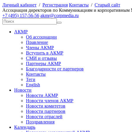
Личный кабинет
/
Регистрация
Контакты
/
Старый сайт
А
ссоциация директоров по
К
оммуникациям и корпоративным
+7 (495) 157-56-56
akmr@corpmedia.ru
АКМР
Об ассоциации
Правление
Члены АКМР
Вступить в АКМР
СМИ и отзывы
Партнеры АКМР
Благодарности от партнеров
Контакты
Теги
English
Новости
Новости АКМР
Новости членов АКМР
Новости комитетов
Новости партнеров
Новости отраслей
Поздравления
Календарь