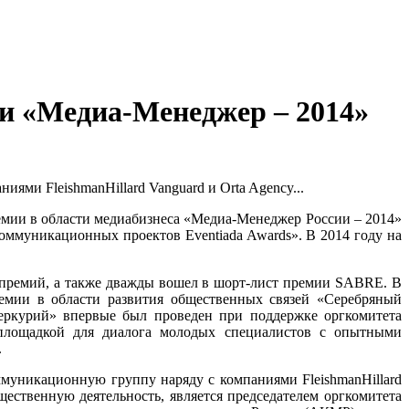
ии «Медиа-Менеджер – 2014»
ями FleishmanHillard Vanguard и Orta Agency...
ремии в области медиабизнеса «Медиа-Менеджер России – 2014»
оммуникационных проектов Eventiada Awards». В 2014 году на
 премий, а также дважды вошел в шорт-лист премии SABRE. В
емии в области развития общественных связей «Серебряный
Меркурий» впервые был проведен при поддержке оргкомитета
 площадкой для диалога молодых специалистов с опытными
.
оммуникационную группу наряду с компаниями FleishmanHillard
щественную деятельность, является председателем оргкомитета