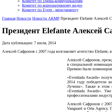
Комитет по Digital-коммуникациям
Комитет по корпоративному видео
Комитет по Event - менеджменту
Главная
Новости
Новости АКМР
Президент Elefante Алексей 
Президент Elefante Алексей 
Дата публикации:
7
июля
,
2014
Алексей Сафронов с 2007 года возглавляет агентство Elefante,
Алексей Сафронов, прези
в специальной номинации
Премию были номинирова
«Eventiada Awards» пол
2014 году победители к
Лучник». Также в этом 
«Eventiada Awards». Уж
профессионалами индустр
Алексей Сафронов с 2007
Vanguard и Orta Agency.