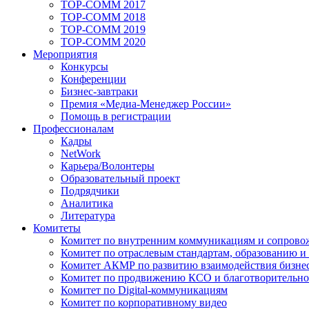
TOP-COMM 2017
TOP-COMM 2018
TOP-COMM 2019
TOP-COMM 2020
Мероприятия
Конкурсы
Конференции
Бизнес-завтраки
Премия «Медиа-Менеджер России»
Помощь в регистрации
Профессионалам
Кадры
NetWork
Карьера/Волонтеры
Образовательный проект
Подрядчики
Аналитика
Литература
Комитеты
Комитет по внутренним коммуникациям и сопров
Комитет по отраслевым стандартам, образованию и
Комитет АКМР по развитию взаимодействия бизнес
Комитет по продвижению КСО и благотворительно
Комитет по Digital-коммуникациям
Комитет по корпоративному видео