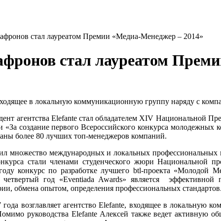
Сафронов стал лауреатом Премии «Медиа-Менеджер – 2014»
Сафронов стал лауреатом Прем
 входящее в локальную коммуникационную группу наряду с компани
дент агентства Elefante стал обладателем XIV Национальной П
 «За создание первого Всероссийского конкурса молодежных к
ны более 80 лучших топ-менеджеров компаний.
учил множество международных и локальных профессиональных
онкурса стали членами студенческого жюри Национальной пр
году конкурс по разработке лучшего btl-проекта «Молодой 
е четвертый год «Eventiada Awards» является эффективной
ии, обмена опытом, определения профессиональных стандартов
 года возглавляет агентство Elefante, входящее в локальную к
 Помимо руководства Elefante Алексей также ведет активную об