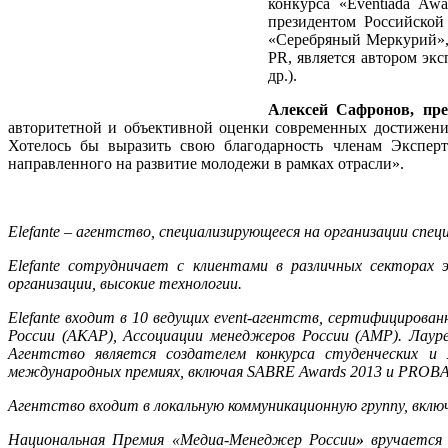
конкурса «Eventiada Aw
президентом Российской
«Серебряный Меркурий», 
PR, является автором э
др.).
Алексей Сафронов, през
авторитетной и объективной оценки современных достижений
Хотелось бы выразить свою благодарность членам Эксперт
направленного на развитие молодежи в рамках отрасли».
Elefante
– агентство, специализирующееся на организации спе
Elefante сотрудничает с клиентами в различных секторах 
организации, высокие технологии.
Elefante входит в 10 ведущих event-агентств, сертифициров
России (АКАР), Ассоциации менеджеров России (АМР). Лауре
Агентство является создателем конкурса студенческих и 
международных премиях, включая SABRE Awards 2013 и PROBA
Агентство входит в локальную коммуникационную группу, вклю
Национальная Премия «Медиа-Менеджер России
»
вручается 