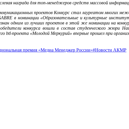
евая награда для топ-менеджеров средств массовой информаци
 коммуникационных проектов Конкурс стал лауреатом многих меж
ABRE в номинации «Образовательные и культурные институты
изнан одним из лучших проектов в этой же номинации на конку
обедители конкурса вошли в состав студенческого жюри Нац
его btl-проекта «Молодой Меркурий» впервые прошел при организ
циональная премия «Медиа Менеджер России»
#Новости АКМР