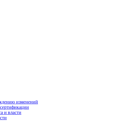
ождению изменений
 сертификации
а и власти
сти