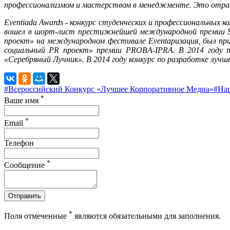
профессионализмом и мастерством в менеджменте. Это отрасл
Eventiada Awards - конкурс студенческих и профессиональных
вошел в шорт-лист престижнейшей международной премии S
проект» на международном фестивале Eventаризация, был пр
социальный PR проект» премии PROBA-IPRA. В 2014 году п
«Серебряный Лучник». В 2014 году конкурс по разработке лучш
#Всероссийский Конкурс «Лучшее Корпоративное Медиа»
#На
*
Ваше имя
*
Email
Телефон
*
Сообщение
Отправить
*
Поля отмеченные
являются обязательными для заполнения.