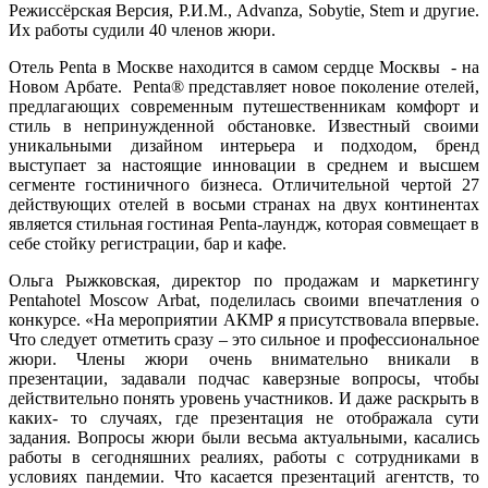
Режиссёрская Версия, Р.И.М., Advanza, Sobytie, Stem и другие.
Их работы судили 40 членов жюри.
Отель Penta в Москве находится в самом сердце Москвы - на
Новом Арбате. Penta® представляет новое поколение отелей,
предлагающих современным путешественникам комфорт и
стиль в непринужденной обстановке. Известный своими
уникальными дизайном интерьера и подходом, бренд
выступает за настоящие инновации в среднем и высшем
сегменте гостиничного бизнеса. Отличительной чертой 27
действующих отелей в восьми странах на двух континентах
является стильная гостиная Penta-лаундж, которая совмещает в
себе стойку регистрации, бар и кафе.
Ольга Рыжковская, директор по продажам и маркетингу
Pentahotel Moscow Arbat, поделилась своими впечатления о
конкурсе. «На мероприятии АКМР я присутствовала впервые.
Что следует отметить сразу – это сильное и профессиональное
жюри. Члены жюри очень внимательно вникали в
презентации, задавали подчас каверзные вопросы, чтобы
действительно понять уровень участников. И даже раскрыть в
каких- то случаях, где презентация не отображала сути
задания. Вопросы жюри были весьма актуальными, касались
работы в сегодняшних реалиях, работы с сотрудниками в
условиях пандемии. Что касается презентаций агентств, то