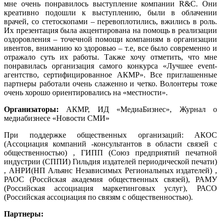
мне очень понравилось выступление компании R&C. Они
креативно подошли к выступлению, были в облачении
врачей, со стетоскопами – перевоплотились, вжились в роль.
Их презентация была акцентирована на помощь в реализации
оздоровления – точечной помощи компаниям в организации
ивентов, вниманию ко здоровью – т.е, все было современно и
отражало суть их работы. Также хочу отметить, что мне
понравилась организация самого конкурса «Лучшее event-
агентство, сертифицированное АКМР». Все приглашенные
партнеры работали очень слаженно и четко. Волонтеры тоже
очень хорошо ориентировались на «местности».
Организаторы:
АКМР, ИД «МедиаБизнес», Журнал о
медиабизнесе «Новости СМИ»
При поддержке общественных организаций: АКОС
(Ассоциация компаний -консультантов в области связей с
общественностью) , ГИПП (Союз предприятий печатной
индустрии (СППИ) Гильдия издателей периодической печати)
, АНРИ(НП Альянс Независимых Региональных издателей) ,
РАОС (Россйская академия общественных связей), РАМУ
(Российская ассоциация маркетинговых услуг), РАСО
(Российская ассоциация по связям с общественностью).
Партнеры: