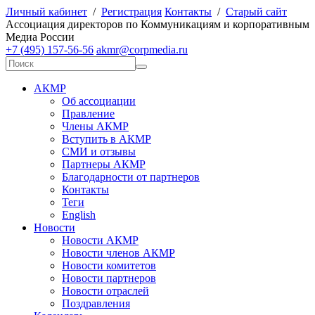
Личный кабинет
/
Регистрация
Контакты
/
Старый сайт
А
ссоциация директоров по
К
оммуникациям и корпоративным
М
едиа
Р
оссии
+7 (495) 157-56-56
akmr@corpmedia.ru
АКМР
Об ассоциации
Правление
Члены АКМР
Вступить в АКМР
СМИ и отзывы
Партнеры АКМР
Благодарности от партнеров
Контакты
Теги
English
Новости
Новости АКМР
Новости членов АКМР
Новости комитетов
Новости партнеров
Новости отраслей
Поздравления