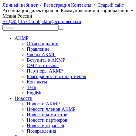
Личный кабинет
/
Регистрация
Контакты
/
Старый сайт
А
ссоциация директоров по
К
оммуникациям и корпоративным
М
едиа
Р
оссии
+7 (495) 157-56-56
akmr@corpmedia.ru
АКМР
Об ассоциации
Правление
Члены АКМР
Вступить в АКМР
СМИ и отзывы
Партнеры АКМР
Благодарности от партнеров
Контакты
Теги
English
Новости
Новости АКМР
Новости членов АКМР
Новости комитетов
Новости партнеров
Новости отраслей
Поздравления