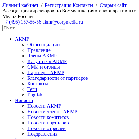
Личный кабинет
/
Регистрация
Контакты
/
Старый сайт
А
ссоциация директоров по
К
оммуникациям и корпоративным
М
едиа
Р
оссии
+7 (495) 157-56-56
akmr@corpmedia.ru
АКМР
Об ассоциации
Правление
Члены АКМР
Вступить в АКМР
СМИ и отзывы
Партнеры АКМР
Благодарности от партнеров
Контакты
Теги
English
Новости
Новости АКМР
Новости членов АКМР
Новости комитетов
Новости партнеров
Новости отраслей
Поздравления