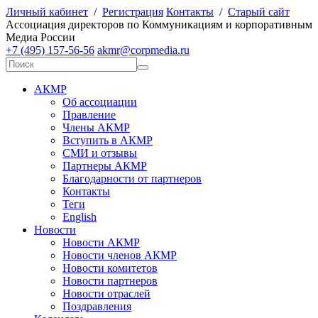
Личный кабинет
/
Регистрация
Контакты
/
Старый сайт
А
ссоциация директоров по
К
оммуникациям и корпоративным
М
едиа
Р
оссии
+7 (495) 157-56-56
akmr@corpmedia.ru
АКМР
Об ассоциации
Правление
Члены АКМР
Вступить в АКМР
СМИ и отзывы
Партнеры АКМР
Благодарности от партнеров
Контакты
Теги
English
Новости
Новости АКМР
Новости членов АКМР
Новости комитетов
Новости партнеров
Новости отраслей
Поздравления