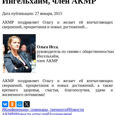
Ингельхайм, член АКМР
Дата публикации:
27
января
,
2015
АКМР поздравляет Ольгу и желает ей впечатляющих
свершений, процветания и новых достижений...
Ольга Исса
,
руководитель по связям с общественность
Ингельхайм,
член АКМР
АКМР поздравляет Ольгу и желает ей впечатляющих
свершений, процветания и новых достижений, а также
крепкого здоровья, счастья, благополучия, удачи и
жизненного оптимизма!
#Конференции, семинары, тренинги
#Новости
АКМР
#Новости отрасли
#Поздравляем!