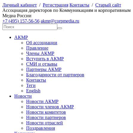
Личный кабинет
/
Регистрация
Контакты
/
Старый сайт
А
ссоциация директоров по
К
оммуникациям и корпоративным
М
едиа
Р
оссии
+7 (495) 157-56-56
akmr@corpmedia.ru
АКМР
Об ассоциации
Правление
Члены АКМР
Вступить в АКМР
СМИ и отзывы
Партнеры АКМР
Благодарности от партнеров
Контакты
Теги
English
Новости
Новости АКМР
Новости членов АКМР
Новости комитетов
Новости партнеров
Новости отраслей
Поздравления