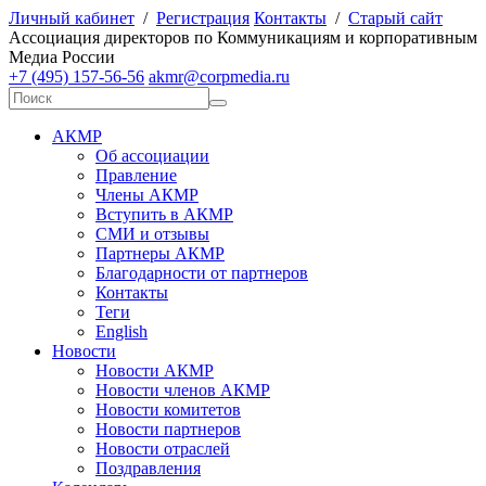
Личный кабинет
/
Регистрация
Контакты
/
Старый сайт
А
ссоциация директоров по
К
оммуникациям и корпоративным
М
едиа
Р
оссии
+7 (495) 157-56-56
akmr@corpmedia.ru
АКМР
Об ассоциации
Правление
Члены АКМР
Вступить в АКМР
СМИ и отзывы
Партнеры АКМР
Благодарности от партнеров
Контакты
Теги
English
Новости
Новости АКМР
Новости членов АКМР
Новости комитетов
Новости партнеров
Новости отраслей
Поздравления