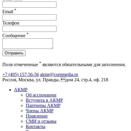
*
Email
Телефон
*
Сообщение
Отправить
*
Поля отмеченные
являются обязательными для заполнения.
+7 (495) 157-56-56
akmr@corpmedia.ru
Россия, Москва, ул. Правды, дом 24, стр.4, оф. 218
АКМР
Об ассоциации
Вступить в АКМР
Партнеры АКМР
Члены АКМР
Правление
СМИ и отзывы
Контакты