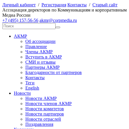
Личный кабинет
/
Регистрация
Контакты
/
Старый сайт
А
ссоциация директоров по
К
оммуникациям и корпоративным
М
едиа
Р
оссии
+7 (495) 157-56-56
akmr@corpmedia.ru
АКМР
Об ассоциации
Правление
Члены АКМР
Вступить в АКМР
СМИ и отзывы
Партнеры АКМР
Благодарности от партнеров
Контакты
Теги
English
Новости
Новости АКМР
Новости членов АКМР
Новости комитетов
Новости партнеров
Новости отраслей
Поздравления