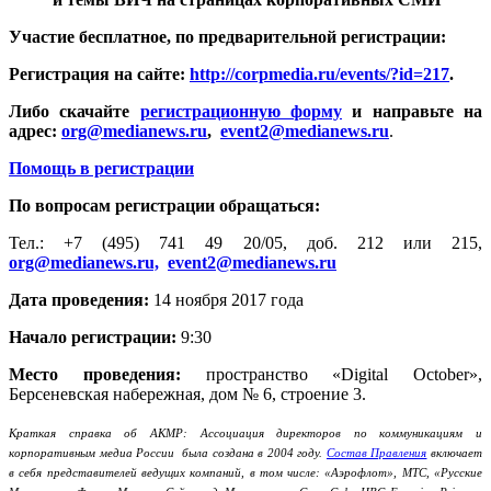
Участие бесплатное, по предварительной регистрации:
Регистрация на сайте:
http://corpmedia.ru/events/?id=217
.
Либо скачайте
регистрационную форму
и направьте на
адрес:
org@medianews.ru
,
event2@medianews.ru
.
Помощь в регистрации
По вопросам регистрации обращаться:
Тел.: +7 (495) 741 49 20/05, доб. 212 или 215,
org@medianews.ru,
event2@medianews.ru
Дата проведения:
14 ноября 2017 года
Начало регистрации:
9:30
Место проведения:
пространство «Digital October»,
Берсеневская набережная, дом № 6, строение 3.
Краткая справка об АКМР: Ассоциация директоров по коммуникациям и
корпоративным медиа России была создана в 2004 году.
Состав Правления
включает
в себя представителей ведущих компаний, в том числе: «Аэрофлот», МТС, «Русские