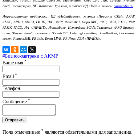
Машины», «Филип Моррис Сейлз энд Маркетинг», Coca-Cola HBC Eurasia, Primum,
Shell, Росгосстрах, ВТБ Капитал, Уралсиб, а также ИД «МедиаБизнес».
corpmedia.ru
Информационная поддержка: ИД «МедиаБизнес», журнал «Новости СМИ», АКАР,
АКОС, АРПП, АНРИ, ГИПП, НАТ, ФНР, Фонд АРТ, бюро АВС, РФР, РАЭК, РТРС, РАР,
РАМУ, РАСО, ИА «ГАРАНТ», Интерфакс, Интерфакс-SCAN, Телеканал «PRO Бизнес»,
Союз "Ивент Лига", телеканал "Event-TV", CateringConsulting, FindHall.ru, Рекламный
совет, PlanetaSMI, PR Info, Event LIVE, PR News, АЭИ «ПРАЙМ».
#Бизнес-завтраки с АКМР
*
Ваше имя
*
Email
Телефон
*
Сообщение
Отправить
*
Поля отмеченные
являются обязательными для заполнения.