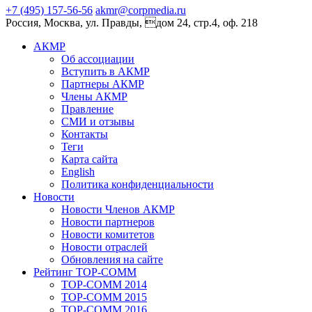
+7 (495) 157-56-56
akmr@corpmedia.ru
Россия, Москва, ул. Правды, дом 24, стр.4, оф. 218
АКМР
Об ассоциации
Вступить в АКМР
Партнеры АКМР
Члены АКМР
Правление
СМИ и отзывы
Контакты
Теги
Карта сайта
English
Политика конфиденциальности
Новости
Новости Членов АКМР
Новости партнеров
Новости комитетов
Новости отраслей
Обновления на сайте
Рейтинг TOP-COMM
TOP-COMM 2014
TOP-COMM 2015
TOP-COMM 2016