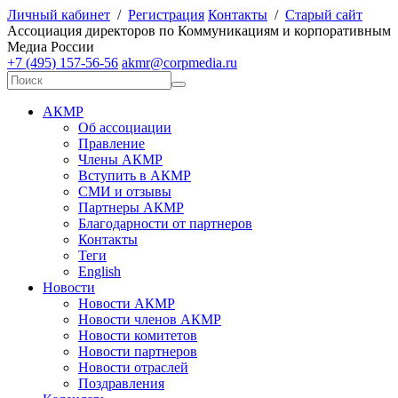
Личный кабинет
/
Регистрация
Контакты
/
Старый сайт
А
ссоциация директоров по
К
оммуникациям и корпоративным
М
едиа
Р
оссии
+7 (495) 157-56-56
akmr@corpmedia.ru
АКМР
Об ассоциации
Правление
Члены АКМР
Вступить в АКМР
СМИ и отзывы
Партнеры АКМР
Благодарности от партнеров
Контакты
Теги
English
Новости
Новости АКМР
Новости членов АКМР
Новости комитетов
Новости партнеров
Новости отраслей
Поздравления