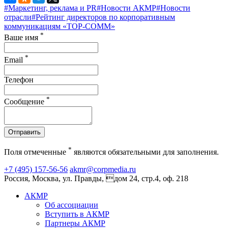
#Маркетинг, реклама и PR
#Новости АКМР
#Новости
отрасли
#Рейтинг директоров по корпоративным
коммуникациям «TOP-COMM»
*
Ваше имя
*
Email
Телефон
*
Сообщение
Отправить
*
Поля отмеченные
являются обязательными для заполнения.
+7 (495) 157-56-56
akmr@corpmedia.ru
Россия, Москва, ул. Правды, дом 24, стр.4, оф. 218
АКМР
Об ассоциации
Вступить в АКМР
Партнеры АКМР