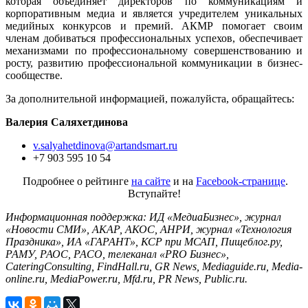
которая объединяет директоров по коммуникациям и
корпоративным медиа и является учредителем уникальных
медийных конкурсов и премий. АКМР помогает своим
членам добиваться профессиональных успехов, обеспечивает
механизмами по профессиональному совершенствованию и
росту, развитию профессиональной коммуникации в бизнес-
сообществе.
За дополнительной информацией, пожалуйста, обращайтесь:
Валерия Саляхетдинова
v
.salyahetdinova@artandsmart.
ru
+7 903 595 10 54
Подробнее о рейтинге
на сайте
и на
Facebook-странице
.
Вступайте!
Информационная
поддержка: ИД «МедиаБизнес», журнал
«Новости СМИ», АКАР, АКОС, АНРИ, журнал «Технология
Праздника», ИА «ГАРАНТ», КСР при МСАП, Пищеблог.ру,
РАМУ, РАОС, РАСО, телеканал «PRO Бизнес»,
CateringConsulting, FindHall.ru, GR News, Mediaguide.ru, Media-
online.ru, MediaPower.ru, Mfd.ru, PR News, Public.ru.