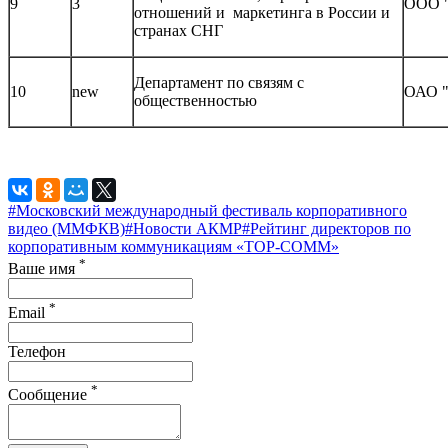
9
3
ООО "
отношений и маркетинга в России и
странах СНГ
Департамент по связям с
10
new
ОАО "
общественностью
#Московский международный фестиваль корпоративного
видео (ММФКВ)
#Новости АКМР
#Рейтинг директоров по
корпоративным коммуникациям «TOP-COMM»
*
Ваше имя
*
Email
Телефон
*
Сообщение