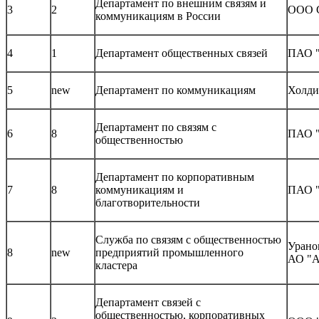
Департамент по внешним связям и
3
2
OOO C
коммуникациям в России
4
1
Департамент общественных связей
ПАО "
5
new
Департамент по коммуникациям
Холд
Департамент по связям с
6
8
ПАО 
общественностью
Департамент по корпоративным
7
8
коммуникациям и
ПАО 
благотворительности
Служба по связям с общественностью
Урано
8
new
предприятий промышленного
АО "А
кластера
Департамент связей с
общественностью, корпоративных