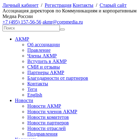
Личный кабинет
/
Регистрация
Контакты
/
Старый сайт
А
ссоциация директоров по
К
оммуникациям и корпоративным
М
едиа
Р
оссии
+7 (495) 157-56-56
akmr@corpmedia.ru
АКМР
Об ассоциации
Правление
Члены АКМР
Вступить в АКМР
СМИ и отзывы
Партнеры АКМР
Благодарности от партнеров
Контакты
Теги
English
Новости
Новости АКМР
Новости членов АКМР
Новости комитетов
Новости партнеров
Новости отраслей
Поздравления