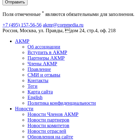
Отправить
*
Поля отмеченные
являются обязательными для заполнения.
+7 (495) 157-56-56
akmr@corpmedia.ru
Россия, Москва, ул. Правды, дом 24, стр.4, оф. 218
АКМР
Об ассоциации
Вступить в АКМР
Партнеры АКМР
Члены АКМР
Правление
СМИ и отзывы
Контакты
Теги
Карта сайта
English
Политика конфиденциальности
Новости
Новости Членов АКМР
Новости партнеров
Новости комитетов
Новости отраслей
Обновления на сайте