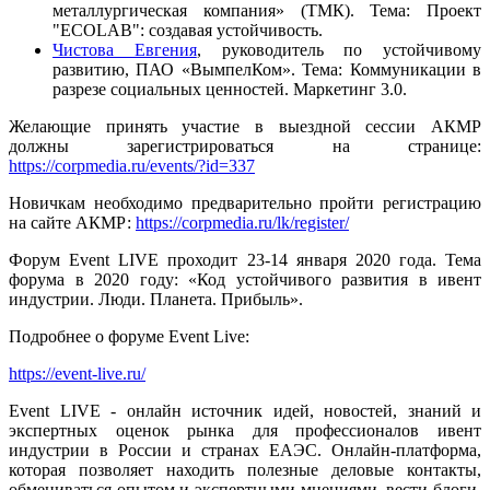
металлургическая компания» (ТМК). Тема: Проект
"ECOLAB": создавая устойчивость.
Чистова Евгения
, руководитель по устойчивому
развитию, ПАО «ВымпелКом». Тема: Коммуникации в
разрезе социальных ценностей. Маркетинг 3.0.
Желающие принять участие в выездной сессии АКМР
должны зарегистрироваться на странице:
https://corpmedia.ru/events/?id=337
Новичкам необходимо предварительно пройти регистрацию
на сайте АКМР:
https://corpmedia.ru/lk/register/
Форум Event LIVE проходит 23-14 января 2020 года. Тема
форума в 2020 году: «Код устойчивого развития в ивент
индустрии. Люди. Планета. Прибыль».
Подробнее о форуме Event Live:
https://event-live.ru/
Event LIVE - онлайн источник идей, новостей, знаний и
экспертных оценок рынка для профессионалов ивент
индустрии в России и странах ЕАЭС. Онлайн-платформа,
которая позволяет находить полезные деловые контакты,
обмениваться опытом и экспертными мнениями, вести блоги,