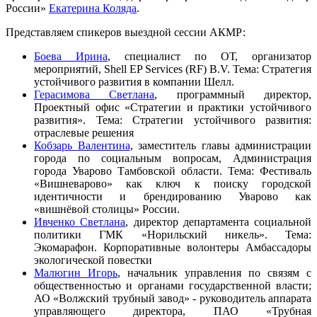
России»
Екатерина Коляда
.
Представляем спикеров выездной сессии АКМР:
Боева Ирина
, специалист по ОТ, организатор
мероприятий, Shell EP Services (RF) B.V. Тема: Стратегия
устойчивого развития в компании Шелл.
Герасимова Светлана
, программный директор,
Проектный офис «Стратегии и практики устойчивого
развития». Тема: Стратегии устойчивого развития:
отраслевые решения
Кобзарь Валентина
, заместитель главы администрации
города по социальным вопросам, Администрация
города Уварово Тамбовской области. Тема: Фестиваль
«Вишневарово» как ключ к поиску городской
идентичности и брендированию Уварово как
«вишнёвой столицы» России.
Ивченко Светлана
, директор департамента социальной
политики ГМК «Норильский никель». Тема:
Экомарафон. Корпоративные волонтеры Амбассадоры
экологической повестки
Малюгин Игорь
, начальник управления по связям с
общественностью и органами государственной власти;
АО «Волжский трубный завод» - руководитель аппарата
управляющего директора, ПАО «Трубная