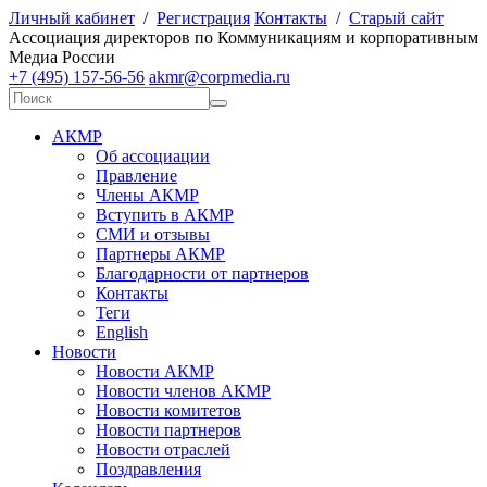
Личный кабинет
/
Регистрация
Контакты
/
Старый сайт
А
ссоциация директоров по
К
оммуникациям и корпоративным
М
едиа
Р
оссии
+7 (495) 157-56-56
akmr@corpmedia.ru
АКМР
Об ассоциации
Правление
Члены АКМР
Вступить в АКМР
СМИ и отзывы
Партнеры АКМР
Благодарности от партнеров
Контакты
Теги
English
Новости
Новости АКМР
Новости членов АКМР
Новости комитетов
Новости партнеров
Новости отраслей
Поздравления