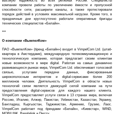
высокую надежность во всех регионах России. Специалисты
компании провели работы по увеличению ёмкости и пропускной
способности сети, расширили каналы, а также протестировали
порядок действий в условиях максимальной нагрузки. Кроме того, в
праздничные дни круглосуточно работали оперативные бригады
технических специалистов «Билайн».
***
О компании «ВымпелКом»
ПАО «ВымпелКом» (бренд «Билайн») входит в VimpelCom Ltd. (штаб-
квартира в Амстердаме), международную телекоммуникационную и
технологическую компанию, которая предлагает своим клиентам
новые возможности в мире digital. Работая на самых динамично
развивающихся рынках мира, VimpelCom Ltd. обеспечивает голосовой
связью, услугами передачи данных, фиксированным
широкополосным интернетом и digital-сервисами более 200
миллионов человек. Деятельность VimpelCom в области новых
технологий связи является движущей силой компании на пути
предоставления digital-сервисов для каждого нашего клиента.
VimpelCom предоставляет услуги связи в 13 странах мира, включая
Россию, Италию, Алжир, Пакистан, Узбекистан, Казахстан, Украину,
Бангладеш, Кыргызстан, Таджикистан, Армению, Грузию, Лаос.
VimpelCom работает под брендами «Билайн», «Киевстар», WIND,
MOBILINK, Banglalink и Djezzy.