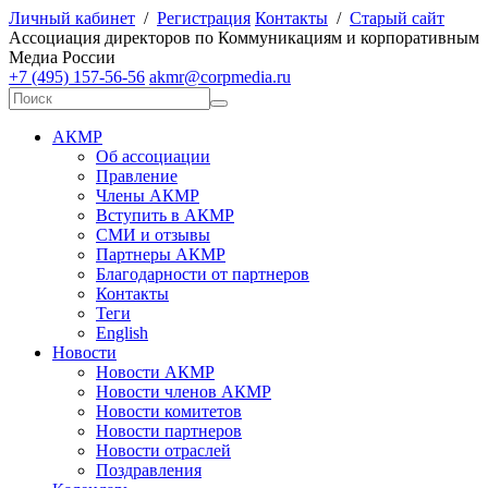
Личный кабинет
/
Регистрация
Контакты
/
Старый сайт
А
ссоциация директоров по
К
оммуникациям и корпоративным
М
едиа
Р
оссии
+7 (495) 157-56-56
akmr@corpmedia.ru
АКМР
Об ассоциации
Правление
Члены АКМР
Вступить в АКМР
СМИ и отзывы
Партнеры АКМР
Благодарности от партнеров
Контакты
Теги
English
Новости
Новости АКМР
Новости членов АКМР
Новости комитетов
Новости партнеров
Новости отраслей
Поздравления