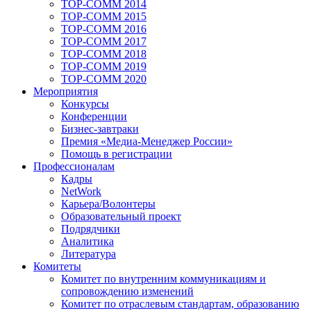
TOP-COMM 2014
TOP-COMM 2015
TOP-COMM 2016
TOP-COMM 2017
TOP-COMM 2018
TOP-COMM 2019
TOP-COMM 2020
Мероприятия
Конкурсы
Конференции
Бизнес-завтраки
Премия «Медиа-Менеджер России»
Помощь в регистрации
Профессионалам
Кадры
NetWork
Карьера/Волонтеры
Образовательный проект
Подрядчики
Аналитика
Литература
Комитеты
Комитет по внутренним коммуникациям и
сопровождению изменений
Комитет по отраслевым стандартам, образованию