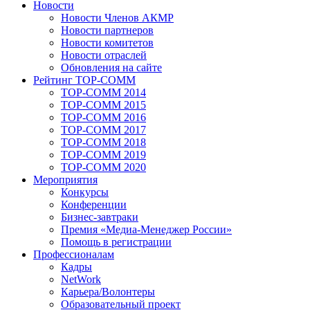
Новости
Новости Членов АКМР
Новости партнеров
Новости комитетов
Новости отраслей
Обновления на сайте
Рейтинг TOP-COMM
TOP-COMM 2014
TOP-COMM 2015
TOP-COMM 2016
TOP-COMM 2017
TOP-COMM 2018
TOP-COMM 2019
TOP-COMM 2020
Мероприятия
Конкурсы
Конференции
Бизнес-завтраки
Премия «Медиа-Менеджер России»
Помощь в регистрации
Профессионалам
Кадры
NetWork
Карьера/Волонтеры
Образовательный проект