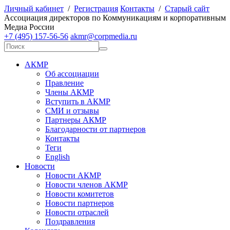
Личный кабинет
/
Регистрация
Контакты
/
Старый сайт
А
ссоциация директоров по
К
оммуникациям и корпоративным
М
едиа
Р
оссии
+7 (495) 157-56-56
akmr@corpmedia.ru
АКМР
Об ассоциации
Правление
Члены АКМР
Вступить в АКМР
СМИ и отзывы
Партнеры АКМР
Благодарности от партнеров
Контакты
Теги
English
Новости
Новости АКМР
Новости членов АКМР
Новости комитетов
Новости партнеров
Новости отраслей
Поздравления