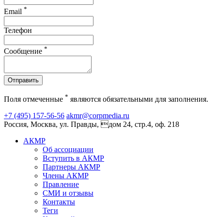
*
Email
Телефон
*
Сообщение
Отправить
*
Поля отмеченные
являются обязательными для заполнения.
+7 (495) 157-56-56
akmr@corpmedia.ru
Россия, Москва, ул. Правды, дом 24, стр.4, оф. 218
АКМР
Об ассоциации
Вступить в АКМР
Партнеры АКМР
Члены АКМР
Правление
СМИ и отзывы
Контакты
Теги