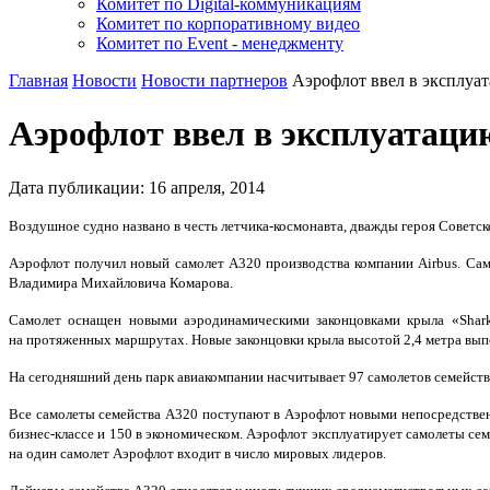
Комитет по Digital-коммуникациям
Комитет по корпоративному видео
Комитет по Event - менеджменту
Главная
Новости
Новости партнеров
Аэрофлот ввел в эксплуа
Аэрофлот ввел в эксплуатаци
Дата публикации:
16
апреля
,
2014
Воздушное судно названо в честь летчика-космонавта, дважды героя Советс
Аэрофлот получил новый самолет А320 производства компании Airbus. Само
Владимира Михайловича Комарова.
Самолет оснащен новыми аэродинамическими законцовками крыла «Sharkl
на протяженных маршрутах. Новые законцовки крыла высотой 2,4 метра вып
На сегодняшний день парк авиакомпании насчитывает 97 самолетов семейства
Все самолеты семейства А320 поступают в Аэрофлот новыми непосредствен
бизнес-классе и 150 в экономическом. Аэрофлот эксплуатирует самолеты се
на один самолет Аэрофлот входит в число мировых лидеров.