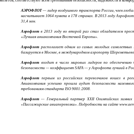
ных самолетов, соответствуют всем требованиям безопасности, надеж
АЭРОФЛОТ
— лидер воздушного транспорта России, член глоба
насчитывает 1064 пункта в 178 странах. В 2013 году Аэрофлот 
31,4 млн.
Аэрофлот
в 2013 году во второй раз стал обладателем прес
«Лучшая авиакомпания Восточной Европы».
Аэрофлот
располагает одним из самых молодых самолетных 
базируется в Москве, в международном аэропорту Шереметьево
Аэрофлот
входит в число мировых лидеров по обеспечению 
безопасности — коэффициент SAFA — у Аэрофлота лучший в Рос
Аэрофлот
первым из российских перевозчиков вошел в р
Авиакомпания успешно прошла аудит безопасности наземно
требованиям стандарта ISO 9001:2008.
Аэрофлот
— Генеральный партнер XXII Олимпийских зимних 
«Пассажирские авиаперевозки». Подробности на сайте www.aerof