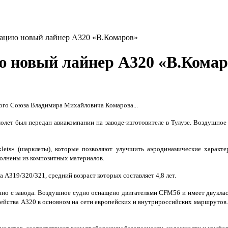
тацию новый лайнер А320 «В.Комаров»
ю новый лайнер А320 «В.Комар
кого Союза Владимира Михайловича Комарова...
лет был передан авиакомпании на заводе-изготовителе в Тулузе. Воздушное 
ets» (шарклеты), которые позволяют улучшить аэродинамические характе
олнены из композитных материалов.
 А319/320/321, средний возраст которых составляет 4,8 лет.
но с завода. Воздушное судно оснащено двигателями CFM56 и имеет двуклас
мейства А320 в основном на сети европейских и внутрироссийских маршрутов