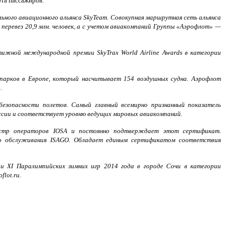
ности и комфорта пассажиров.
льного авиационного альянса SkyTeam. Совокупная маршрутная сеть альянса
перевез 20,9 млн. человек, а с учетом авиакомпаний Группы «Аэрофлот» —
тижной международной премии SkyTrax World Airline Awards в категории
парков в Европе, который насчитывает 154 воздушных судна. Аэрофлот
.
безопасности полетов. Самый главный всемирно признанный показатель
сии и соответствует уровню ведущих мировых авиакомпаний.
еестр операторов IOSA и постоянно подтверждает этот сертификат.
го обслуживания ISAGO. Обладает единым сертификатом соответствия
и XI Паралимпийских зимних игр 2014 года в городе Сочи в категории
lot.ru.