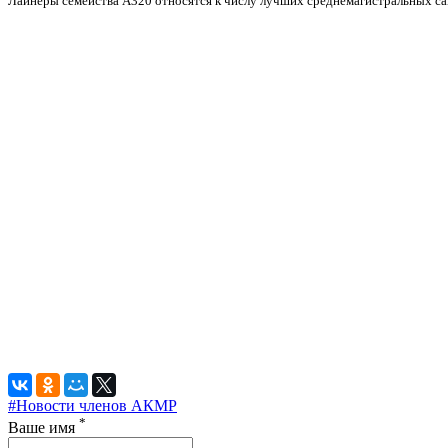
Лайнеры семейства А320 относятся к числу лучших среднемагистраль
#Новости членов АКМР
*
Ваше имя