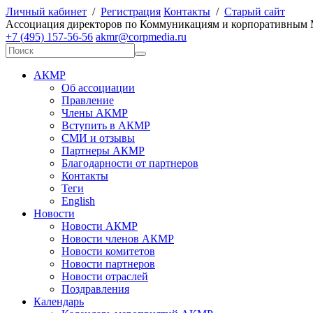
Личный кабинет
/
Регистрация
Контакты
/
Старый сайт
А
ссоциация директоров по
К
оммуникациям и корпоративным
+7 (495) 157-56-56
akmr@corpmedia.ru
АКМР
Об ассоциации
Правление
Члены АКМР
Вступить в АКМР
СМИ и отзывы
Партнеры АКМР
Благодарности от партнеров
Контакты
Теги
English
Новости
Новости АКМР
Новости членов АКМР
Новости комитетов
Новости партнеров
Новости отраслей
Поздравления
Календарь