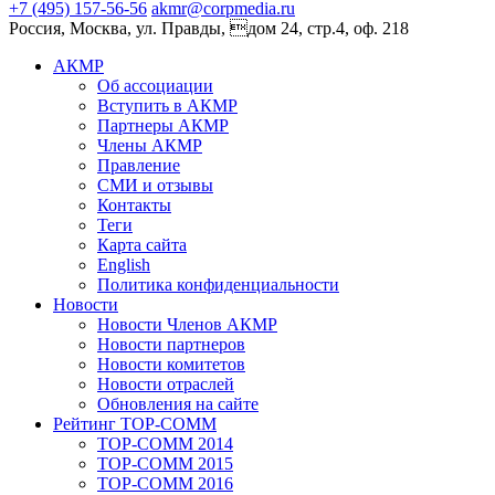
+7 (495) 157-56-56
akmr@corpmedia.ru
Россия, Москва, ул. Правды, дом 24, стр.4, оф. 218
АКМР
Об ассоциации
Вступить в АКМР
Партнеры АКМР
Члены АКМР
Правление
СМИ и отзывы
Контакты
Теги
Карта сайта
English
Политика конфиденциальности
Новости
Новости Членов АКМР
Новости партнеров
Новости комитетов
Новости отраслей
Обновления на сайте
Рейтинг TOP-COMM
TOP-COMM 2014
TOP-COMM 2015
TOP-COMM 2016