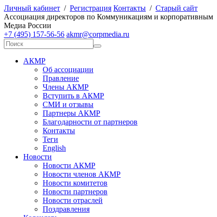
Личный кабинет
/
Регистрация
Контакты
/
Старый сайт
А
ссоциация директоров по
К
оммуникациям и корпоративным
М
едиа
Р
оссии
+7 (495) 157-56-56
akmr@corpmedia.ru
АКМР
Об ассоциации
Правление
Члены АКМР
Вступить в АКМР
СМИ и отзывы
Партнеры АКМР
Благодарности от партнеров
Контакты
Теги
English
Новости
Новости АКМР
Новости членов АКМР
Новости комитетов
Новости партнеров
Новости отраслей
Поздравления