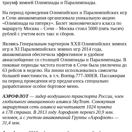
триумф зимней Олимпиады и Паралимпиады.
На период проведения Олимпийских и Паралимпийских игр
в Сочи авиакомпания организовала уникальную акцию
«Олимпиада на пятерку». Билет экономического класса по
маршруту Москва – Сочи – Москва стоил 5000 (пять тысяч)
рублей с учетом всех такс и сборов.
Являясь Генеральным партнером XXII Олимпийских зимних
игр и XI Паралимпийских зимних игр 2014 года,
авиакомпания обеспечила эффективное и удобное
авиасообщение со столицей Олимпиады и Паралимпиады. В
пиковые периоды частота полетов в Сочи была увеличена до
63 рейсов в неделю. На линии использовались самолеты
большей вместимости, в т.ч. Boeing-777-300ER. Пассажирам
на период проведения игр предлагалось специально
разработанное особое бортовое меню.
АЭРОФЛОТ
— лидер воздушного транспорта России, член
глобального авиационного альянса SkyTeam. Совокупная
маршрутная сеть альянса насчитывает 1024 пункта
в 178 странах. В 2013 году Аэрофлот перевез 20,9 млн.
человек, а с учетом авиакомпаний Группы «Аэрофлот» —
31,4 млн.