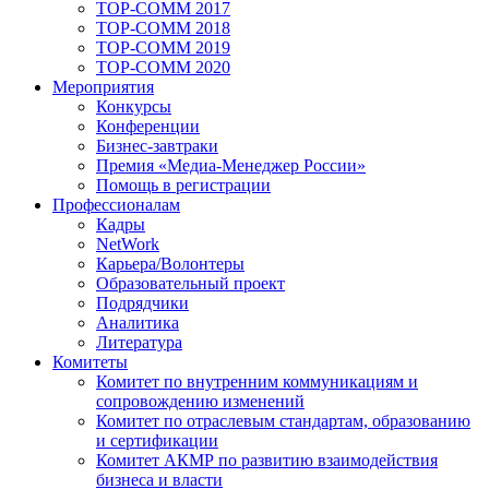
TOP-COMM 2017
TOP-COMM 2018
TOP-COMM 2019
TOP-COMM 2020
Мероприятия
Конкурсы
Конференции
Бизнес-завтраки
Премия «Медиа-Менеджер России»
Помощь в регистрации
Профессионалам
Кадры
NetWork
Карьера/Волонтеры
Образовательный проект
Подрядчики
Аналитика
Литература
Комитеты
Комитет по внутренним коммуникациям и
сопровождению изменений
Комитет по отраслевым стандартам, образованию
и сертификации
Комитет АКМР по развитию взаимодействия
бизнеса и власти