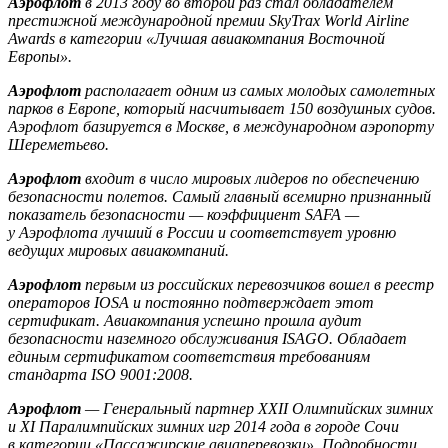
Аэрофлот
в 2013 году во второй раз стал обладателем
престижной международной премии SkyTrax World Airline
Awards в категории «Лучшая авиакомпания Восточной
Европы».
Аэрофлот
располагает одним из самых молодых самолетных
парков в Европе, который насчитывает 150 воздушных судов.
Аэрофлот базируется в Москве, в международном аэропорту
Шереметьево.
Аэрофлот
входит в число мировых лидеров по обеспечению
безопасности полетов. Самый главный всемирно признанный
показатель безопасности — коэффициент SAFA —
у Аэрофлота лучший в России и соответствует уровню
ведущих мировых авиакомпаний.
Аэрофлот
первым из российских перевозчиков вошел в реестр
операторов IOSA и постоянно подтверждает этот
сертификат. Авиакомпания успешно прошла аудит
безопасности наземного обслуживания ISAGO. Обладает
единым сертификатом соответствия требованиям
стандарта ISO 9001:2008.
Аэрофлот
— Генеральный партнер XXII Олимпийских зимних
и XI Паралимпийских зимних игр 2014 года в городе Сочи
в категории «Пассажирские авиаперевозки». Подробности