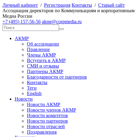
Личный кабинет
/
Регистрация
Контакты
/
Старый сайт
А
ссоциация директоров по
К
оммуникациям и корпоративным
М
едиа
Р
оссии
+7 (495) 157-56-56
akmr@corpmedia.ru
АКМР
Об ассоциации
Правление
Члены АКМР
Вступить в АКМР
СМИ и отзывы
Партнеры АКМР
Благодарности от партнеров
Контакты
Теги
English
Новости
Новости АКМР
Новости членов АКМР
Новости комитетов
Новости партнеров
Новости отраслей
Поздравления