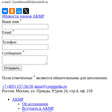
e-mail: GorshkovaOG@uralsib.ru
#Новости членов АКМР
*
Ваше имя
*
Email
Телефон
*
Сообщение
Отправить
*
Поля отмеченные
являются обязательными для заполнения.
+7 (495) 157-56-56
akmr@corpmedia.ru
Россия, Москва, ул. Правды, дом 24, стр.4, оф. 218
АКМР
Об ассоциации
Вступить в АКМР