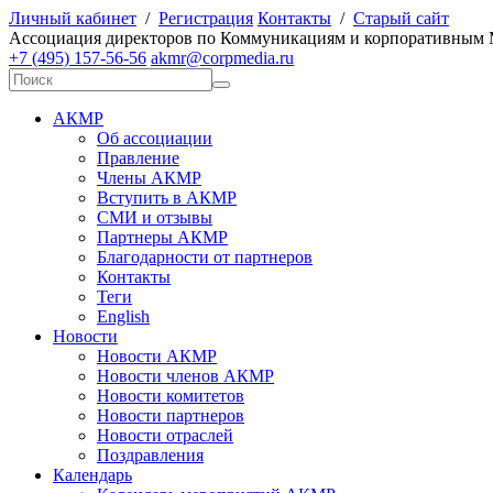
Личный кабинет
/
Регистрация
Контакты
/
Старый сайт
А
ссоциация директоров по
К
оммуникациям и корпоративным
+7 (495) 157-56-56
akmr@corpmedia.ru
АКМР
Об ассоциации
Правление
Члены АКМР
Вступить в АКМР
СМИ и отзывы
Партнеры АКМР
Благодарности от партнеров
Контакты
Теги
English
Новости
Новости АКМР
Новости членов АКМР
Новости комитетов
Новости партнеров
Новости отраслей
Поздравления
Календарь