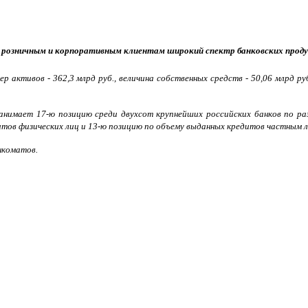
я розничным и корпоративным клиентам широкий спектр банковских продук
мер активов - 362,3 млрд руб., величина собственных средств - 50,06 млрд
нимает 17-ю позицию среди двухсот крупнейших российских банков по ра
тов физических лиц и 13-ю позицию по объему выданных кредитов частным 
нкоматов.