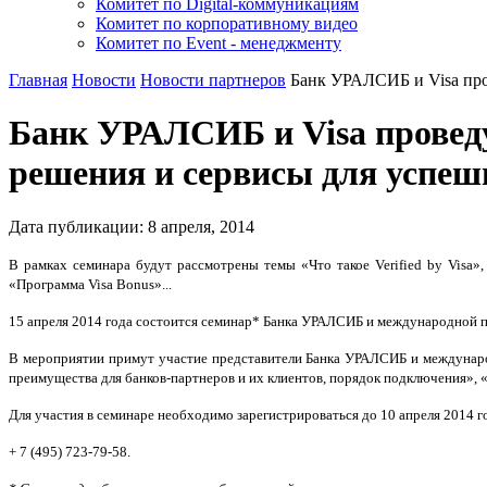
Комитет по Digital-коммуникациям
Комитет по корпоративному видео
Комитет по Event - менеджменту
Главная
Новости
Новости партнеров
Банк УРАЛСИБ и Visa про
Банк УРАЛСИБ и Visa провед
решения и сервисы для успеш
Дата публикации:
8
апреля
,
2014
В рамках семинара будут рассмотрены темы «Что такое Verified by Visa»
«Программа Visa Bonus»...
15 апреля 2014 года состоится семинар* Банка УРАЛСИБ и международной п
В мероприятии примут участие представители Банка УРАЛСИБ и международн
преимущества для банков-партнеров и их клиентов, порядок подключения», 
Для участия в семинаре необходимо зарегистрироваться до 10 апреля 2014
+ 7 (495) 723-79-58.