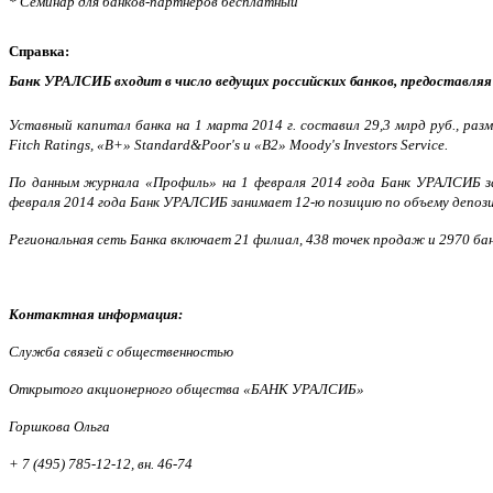
* Семинар для банков-партнеров бесплатный
Справка:
Банк УРАЛСИБ
входит в число ведущих российских банков, предоставля
Уставный капитал банка на 1 марта 2014 г. составил 29,3 млрд руб., раз
Fitch Ratings, «В+» Standard&Poor's и «В2» Moody's Investors Service.
По данным журнала «Профиль» на 1 февраля 2014 года Банк УРАЛСИБ за
февраля 2014 года Банк УРАЛСИБ занимает 12-ю позицию по объему депози
Региональная сеть Банка включает 21 филиал, 438 точек продаж и 2970 ба
Контактная информация:
Служба связей с общественностью
Открытого акционерного общества «БАНК УРАЛСИБ»
Горшкова Ольга
+ 7 (495) 785-12-12, вн. 46-74