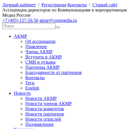
Личный кабинет
/
Регистрация
Контакты
/
Старый сайт
А
ссоциация директоров по
К
оммуникациям и корпоративным
М
едиа
Р
оссии
+7 (495) 157-56-56
akmr@corpmedia.ru
АКМР
Об ассоциации
Правление
Члены АКМР
Вступить в АКМР
СМИ и отзывы
Партнеры АКМР
Благодарности от партнеров
Контакты
Теги
English
Новости
Новости АКМР
Новости членов АКМР
Новости комитетов
Новости партнеров
Новости отраслей
Поздравления