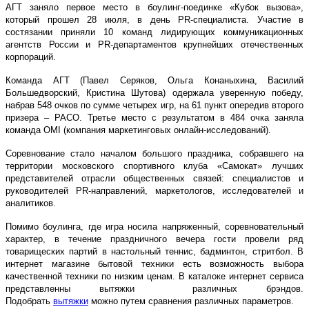
АГТ заняло первое место в боулинг-поединке «Кубок вызова»,
который прошел 28 июля, в день PR-специалиста. Участие в
состязании приняли 10 команд лидирующих коммуникационных
агентств России и PR-департаментов крупнейших отечественных
корпораций.
Команда АГТ (Павел Серяков, Ольга Конаныхина, Василий
Большедворский, Кристина Шутова) одержала уверенную победу,
набрав 548 очков по сумме четырех игр, на 61 пункт опередив второго
призера – РАСО. Третье место с результатом в 484 очка заняла
команда OMI (компания маркетинговых онлайн-исследований).
Соревнование стало началом большого праздника, собравшего на
территории московского спортивного клуба «Самокат» лучших
представителей отрасли общественных связей: специалистов и
руководителей PR-направлений, маркетологов, исследователей и
аналитиков.
Помимо боулинга, где игра носила напряженный, соревновательный
характер, в течение праздничного вечера гости провели ряд
товарищеских партий в настольный теннис, бадминтон, стритбол.
В
интернет магазине бытовой техники есть возможность выбора
качественной техники по низким ценам. В каталоке интернет сервиса
представленны вытяжки различных брэндов.
Подобрать
вытяжки
можно путем сравнения различных параметров.