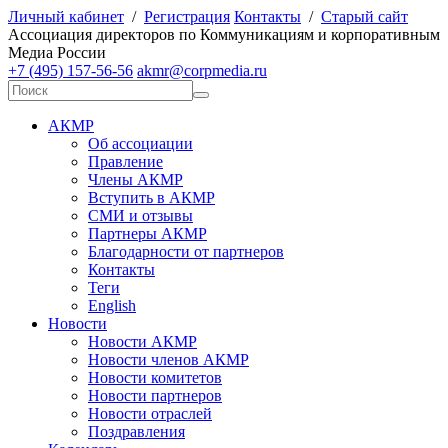
Личный кабинет
/
Регистрация
Контакты
/
Старый сайт
А
ссоциация директоров по
К
оммуникациям и корпоративным
М
едиа
Р
оссии
+7 (495) 157-56-56
akmr@corpmedia.ru
АКМР
Об ассоциации
Правление
Члены АКМР
Вступить в АКМР
СМИ и отзывы
Партнеры АКМР
Благодарности от партнеров
Контакты
Теги
English
Новости
Новости АКМР
Новости членов АКМР
Новости комитетов
Новости партнеров
Новости отраслей
Поздравления