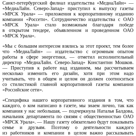
Санкт-петербургский филиал издательства «МедиаЛайн» —
«МедиаЛайн. Северо-Запад» приступил к выпуску газеты
«МРСК Урала» — приложения к корпоративному изданию
компании «Россети». Сотрудничество издательства с ОАО
«МРСК Урала» стало возможным благодаря победе
в открытом тендере, объявленном и проведенном ОАО
«МРСК Урала».
«Мы с большим интересом взялись за этот проект, тем более
что «МедиаЛайн» — издательство с огромным опытом
работы в сфере энергетики, — отметил исполнительный
директор «МедиаЛайн. Северо-Запад» Константин Мошков.
— Приступив к работе над изданием, мы рассчитываем
несколько изменить его дизайн, хотя при этом надо
учитывать, что в общем и целом он должен соотноситься
со стилистикой главной корпоративной газеты компании
«Российские сети».
«Специфика нашего корпоративного издания в том, что
каждого, о ком написано в газете, мы знаем лично, так как
компания у нас небольшая, — подчеркнула Наталья Балдова,
начальник департамента по связям с общественностью ОАО
«МРСК Урала». — Нашу газету обязательно будут показывать
семье и друзьям. Поэтому о деятельности каждого
из работников и компании в целом важно рассказывать