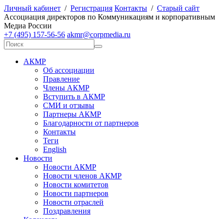
Личный кабинет
/
Регистрация
Контакты
/
Старый сайт
А
ссоциация директоров по
К
оммуникациям и корпоративным
М
едиа
Р
оссии
+7 (495) 157-56-56
akmr@corpmedia.ru
АКМР
Об ассоциации
Правление
Члены АКМР
Вступить в АКМР
СМИ и отзывы
Партнеры АКМР
Благодарности от партнеров
Контакты
Теги
English
Новости
Новости АКМР
Новости членов АКМР
Новости комитетов
Новости партнеров
Новости отраслей
Поздравления