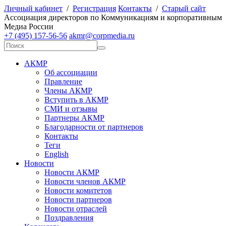
Личный кабинет
/
Регистрация
Контакты
/
Старый сайт
А
ссоциация директоров по
К
оммуникациям и корпоративным
М
едиа
Р
оссии
+7 (495) 157-56-56
akmr@corpmedia.ru
АКМР
Об ассоциации
Правление
Члены АКМР
Вступить в АКМР
СМИ и отзывы
Партнеры АКМР
Благодарности от партнеров
Контакты
Теги
English
Новости
Новости АКМР
Новости членов АКМР
Новости комитетов
Новости партнеров
Новости отраслей
Поздравления