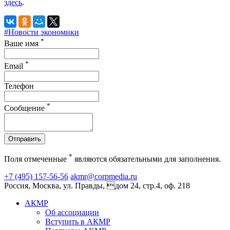
здесь
.
#Новости экономики
*
Ваше имя
*
Email
Телефон
*
Сообщение
Отправить
*
Поля отмеченные
являются обязательными для заполнения.
+7 (495) 157-56-56
akmr@corpmedia.ru
Россия, Москва, ул. Правды, дом 24, стр.4, оф. 218
АКМР
Об ассоциации
Вступить в АКМР