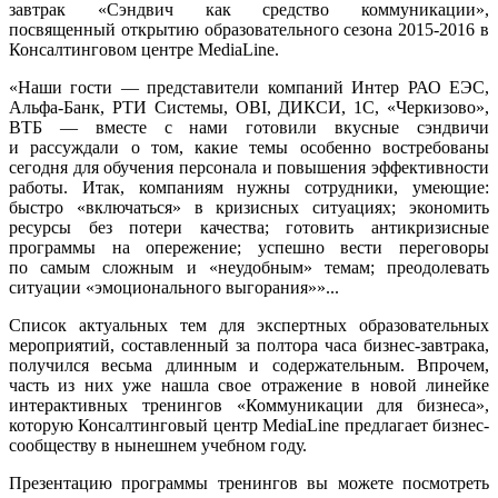
завтрак «Сэндвич как средство коммуникации»,
посвященный открытию образовательного сезона 2015-2016 в
Консалтинговом центре MediaLine.
«Наши гости — представители компаний Интер РАО ЕЭС,
Альфа-Банк, РТИ Системы, OBI, ДИКСИ, 1С, «Черкизово»,
ВТБ — вместе с нами готовили вкусные сэндвичи
и рассуждали о том, какие темы особенно востребованы
сегодня для обучения персонала и повышения эффективности
работы. Итак, компаниям нужны сотрудники, умеющие:
быстро «включаться» в кризисных ситуациях; экономить
ресурсы без потери качества; готовить антикризисные
программы на опережение; успешно вести переговоры
по самым сложным и «неудобным» темам; преодолевать
ситуации «эмоционального выгорания»»...
Список актуальных тем для экспертных образовательных
мероприятий, составленный за полтора часа бизнес-завтрака,
получился весьма длинным и содержательным. Впрочем,
часть из них уже нашла свое отражение в новой линейке
интерактивных тренингов «Коммуникации для бизнеса»,
которую Консалтинговый центр MediaLine предлагает бизнес-
сообществу в нынешнем учебном году.
Презентацию программы тренингов вы можете посмотреть