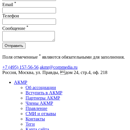
*
Email
Телефон
*
Сообщение
Отправить
*
Поля отмеченные
являются обязательными для заполнения.
+7 (495) 157-56-56
akmr@corpmedia.ru
Россия, Москва, ул. Правды, дом 24, стр.4, оф. 218
АКМР
Об ассоциации
Вступить в АКМР
Партнеры АКМР
Члены АКМР
Правление
СМИ и отзывы
Контакты
Теги
Карта сайта