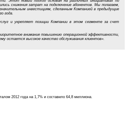
сти. Этот новый подход основан на различных инициативах по
бились снижения затрат на подключение абонентов. Мы полагаем,
я значительным инвестициям, сделанным Компанией в предыдущие
о года.
слуг и укрепляет позиции Компании в этом сегменте за счет
риоритетное внимание повышению операционной эффективности,
ему остается высокое качество обслуживания клиентов».
талом 2012 года на 1,7% и составило 64,8 миллиона.