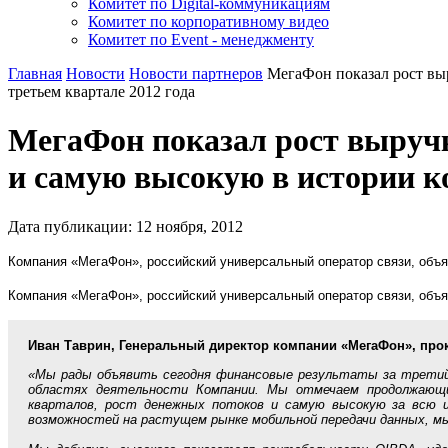
Комитет по Digital-коммуникациям
Комитет по корпоративному видео
Комитет по Event - менеджменту
Главная
Новости
Новости партнеров
МегаФон показал рост вы
третьем квартале 2012 года
МегаФон показал рост выручк
и самую высокую в истории к
Дата публикации:
12
ноября
,
2012
Компания «МегаФон», российский универсальный оператор связи, объя
Компания «МегаФон», российский универсальный оператор связи, объя
Иван Таврин, Генеральный директор компании «МегаФон», пр
«Мы рады объявить сегодня финансовые результаты за третий 
областях деятельности Компании. Мы отмечаем продолжающий
кварталов, рост денежных потоков и самую высокую за всю 
возможностей на растущем рынке мобильной передачи данных, мы 