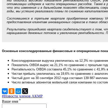
Мы добились высокого показателя рентабельности OIBDA, уде
оптимизации издержек в части операционных расходов. Также в 
что эти изменения и в дальнейшем позволят обеспечивать сокр
годы, мы успешно реализовали планы по снижению капиталовложен
Состоявшееся в третьем квартале приобретение компании VA
предоставления клиентам инновационных сервисов в таких обла
Результаты прошедшего квартала свидетельствуют о том, что
наращиванию денежных потоков и увеличению рентабельности. П
Основные консолидированные финансовые и операционные показат
Консолидированная выручка увеличилась на 12,3% по сравнени
Показатель OIBDA вырос на 21,1% по сравнению с прошлым годо
Рентабельность OIBDA составила 45,1% по сравнению с 41,9% в
Чистая прибыль увеличилась на 19,6% по сравнению с аналогич
Чистый долг на 30 сентября 2012 года составил 139 887 миллио
Число активных абонентов мобильной связи компании по состоян
#Новости членов АКМР
*
Ваше имя