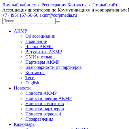
Личный кабинет
/
Регистрация
Контакты
/
Старый сайт
А
ссоциация директоров по
К
оммуникациям и корпоративным
+7 (495) 157-56-56
akmr@corpmedia.ru
АКМР
Об ассоциации
Правление
Члены АКМР
Вступить в АКМР
СМИ и отзывы
Партнеры АКМР
Благодарности от партнеров
Контакты
Теги
English
Новости
Новости АКМР
Новости членов АКМР
Новости комитетов
Новости партнеров
Новости отраслей
Поздравления
Календарь