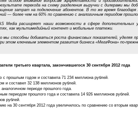
ляя особое внимание вопросам эффективности и производительно
результате перехода на схему разделения выручки с дилерами мы до
ащение затрат на подключение абонентов. В то же время благодар
ий — более чем на 60% по сравнению с аналогичным периодом прошлог
S Media расширяет наши возможности в сфере дополнительных у
стях, как мультимедийный контент и мобильные платежи.
 мы способны добиваться роста финансовых показателей, уделяя п
ри этом ключевым элементом развития бизнеса «МегаФона» по-прежн
ели третьего квартала, закончившегося 30 сентября 2012 года
ю с прошлым годом и составила 71 234 миллиона рублей.
м и составил 32 138 миллионов рублей.
 аналогичном периоде прошлого года.
ным периодом прошлого года и составила 14 926 миллионов рублей.
нов рублей.
ию на 30 сентября 2012 года увеличилось по сравнению со вторым квар