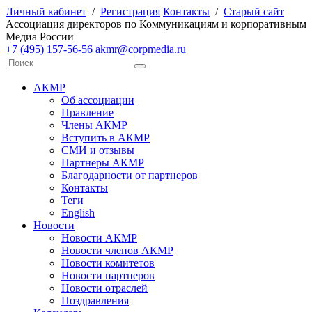
Личный кабинет
/
Регистрация
Контакты
/
Старый сайт
А
ссоциация директоров по
К
оммуникациям и корпоративным
М
едиа
Р
оссии
+7 (495) 157-56-56
akmr@corpmedia.ru
АКМР
Об ассоциации
Правление
Члены АКМР
Вступить в АКМР
СМИ и отзывы
Партнеры АКМР
Благодарности от партнеров
Контакты
Теги
English
Новости
Новости АКМР
Новости членов АКМР
Новости комитетов
Новости партнеров
Новости отраслей
Поздравления