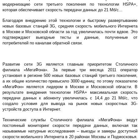
модернизацию сети третьего поколения по технологии HSPA+,
которая обеспечивает скорость передачи данных до 21 Мб/с...
Благодаря внедрению этой технологии и быстрому развертыванию
новых базовых станций 3G, средняя скорость мобильного Интернета
в Москве и Московской области за год увеличилась почти вдвое. Это
подтверждают выездные тесты и данные, полученные от
потребителей по каналам обратной связи.
Развитие сети 3G является главным приоритетом Столичного
филиала «МегаФона». За первые три месяца 2011 оператор
установил в регионе 500 новых базовых станций третьего поколения,
а их общее количество превысило 3000 единиц: по этому показателю
«МегаФон» является лидером в Москве и Московской области. В
результате внедрения технологии HSPA+ максимальная скорость
передачи данных к абоненту увеличилась с 14,4 до 21 Мб/с, что
создало условия для вывода на рынок новых скоростных 3G-
устройств доступа в Интернет.
Технические службы Столичного филиала «МегаФона» ведут
постоянный мониторинг скорости передачи данных, включая так
называемые натурные исследования – выезды и замеры доступной
скорости мобильного Интернета в 20 районах Москвы и Подмосковья.