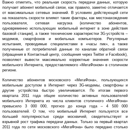
Важно отметить, что реальная скорость передачи данных, которую
получает абонент мобильной связи, как правило, заметно отличается
от максимальных сетевых значений. В условиях действующей сети
на показатель скорости влияют такие факторы, как местонахождение
пользователя, сетевая нагрузка (количество абонентов,
одновременно использующих мобильный интернет в зоне действия
базовой станции), а также технические характеристки 3G-устройств –
модемов, смартфонов и мобильных компьютеров. Регулярные
испытания, проводимые специалистами в «часы пик», а также
полученные от потребителей данные по каналам обратной связи
(обращения в Контактный центр, сообщения через Twitter и Facebook),
позволяют вывести максимально корректные значения скорости
мобильного Интернета, предоставляемого «МегаФоном» в столичном
регионе.
Количество абонентов московского «МегаФона», пользующихся
мобильным доступом в Интернет через 3G-модемы, смартфоны и
другие устройства быстро увеличивается. По итогам первого
квартала 2011 года общее количество активных пользователей
мобильного Интернета из числа клиентов столичного «МегаФона»
превысило 3 000 000, прогноз до конца года – 4 500 000
пользователей. О том, что мобильный Интернет пользуется все
большей популярностью среди москвичей, свидетельствует и
взрывной рост трафика передачи данных. Только за первый квартал
2011 года по сети московского «МегаФона» было передано столько