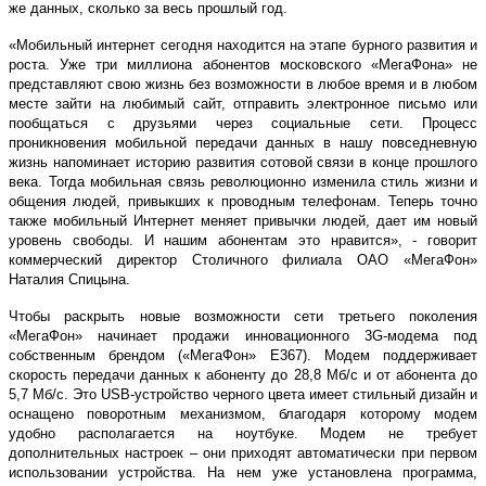
же данных, сколько за весь прошлый год.
«Мобильный интернет сегодня находится на этапе бурного развития и
роста. Уже три миллиона абонентов московского «МегаФона» не
представляют свою жизнь без возможности в любое время и в любом
месте зайти на любимый сайт, отправить электронное письмо или
пообщаться с друзьями через социальные сети. Процесс
проникновения мобильной передачи данных в нашу повседневную
жизнь напоминает историю развития сотовой связи в конце прошлого
века. Тогда мобильная связь революционно изменила стиль жизни и
общения людей, привыкших к проводным телефонам. Теперь точно
также мобильный Интернет меняет привычки людей, дает им новый
уровень свободы. И нашим абонентам это нравится», - говорит
коммерческий директор Столичного филиала ОАО «МегаФон»
Наталия Спицына.
Чтобы раскрыть новые возможности сети третьего поколения
«МегаФон» начинает продажи инновационного 3G-модема под
собственным брендом («МегаФон» E367). Модем поддерживает
скорость передачи данных к абоненту до 28,8 Мб/с и от абонента до
5,7 Мб/с. Это USB-устройство черного цвета имеет стильный дизайн и
оснащено поворотным механизмом, благодаря которому модем
удобно располагается на ноутбуке. Модем не требует
дополнительных настроек – они приходят автоматически при первом
использовании устройства. На нем уже установлена программа,