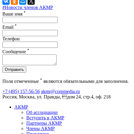
#Новости членов АКМР
*
Ваше имя
*
Email
Телефон
*
Сообщение
Отправить
*
Поля отмеченные
являются обязательными для заполнения.
+7 (495) 157-56-56
akmr@corpmedia.ru
Россия, Москва, ул. Правды, дом 24, стр.4, оф. 218
АКМР
Об ассоциации
Вступить в АКМР
Партнеры АКМР
Члены АКМР
Правление