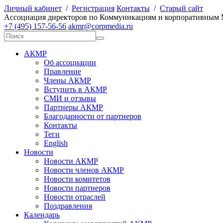
Личный кабинет
/
Регистрация
Контакты
/
Старый сайт
А
ссоциация директоров по
К
оммуникациям и корпоративным
+7 (495) 157-56-56
akmr@corpmedia.ru
АКМР
Об ассоциации
Правление
Члены АКМР
Вступить в АКМР
СМИ и отзывы
Партнеры АКМР
Благодарности от партнеров
Контакты
Теги
English
Новости
Новости АКМР
Новости членов АКМР
Новости комитетов
Новости партнеров
Новости отраслей
Поздравления
Календарь