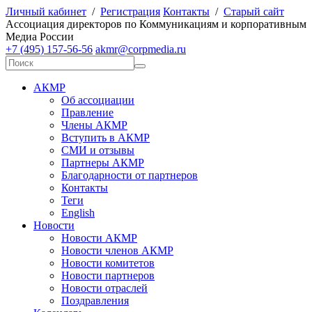
Личный кабинет
/
Регистрация
Контакты
/
Старый сайт
А
ссоциация директоров по
К
оммуникациям и корпоративным
М
едиа
Р
оссии
+7 (495) 157-56-56
akmr@corpmedia.ru
АКМР
Об ассоциации
Правление
Члены АКМР
Вступить в АКМР
СМИ и отзывы
Партнеры АКМР
Благодарности от партнеров
Контакты
Теги
English
Новости
Новости АКМР
Новости членов АКМР
Новости комитетов
Новости партнеров
Новости отраслей
Поздравления