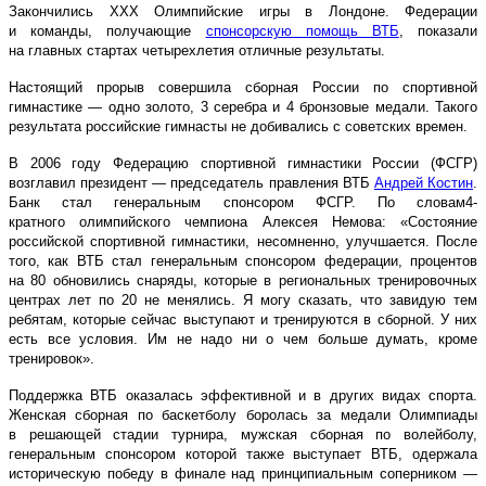
Закончились XXX Олимпийские игры в Лондоне. Федерации
и команды, получающие
спонсорскую помощь ВТБ
, показали
на главных стартах четырехлетия отличные результаты.
Настоящий прорыв совершила сборная России по спортивной
гимнастике — одно золото, 3 серебра и 4 бронзовые медали. Такого
результата российские гимнасты не добивались с советских времен.
В 2006 году Федерацию спортивной гимнастики России (ФСГР)
возглавил президент — председатель правления ВТБ
Андрей Костин
.
Банк стал генеральным спонсором ФСГР. По словам4-
кратного олимпийского чемпиона Алексея Немова: «Состояние
российской спортивной гимнастики, несомненно, улучшается. После
того, как ВТБ стал генеральным спонсором федерации, процентов
на 80 обновились снаряды, которые в региональных тренировочных
центрах лет по 20 не менялись. Я могу сказать, что завидую тем
ребятам, которые сейчас выступают и тренируются в сборной. У них
есть все условия. Им не надо ни о чем больше думать, кроме
тренировок».
Поддержка ВТБ оказалась эффективной и в других видах спорта.
Женская сборная по баскетболу боролась за медали Олимпиады
в решающей стадии турнира, мужская сборная по волейболу,
генеральным спонсором которой также выступает ВТБ, одержала
историческую победу в финале над принципиальным соперником —