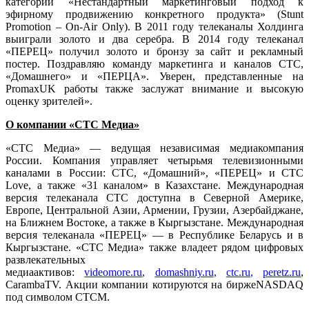
категории «Нестандартный маркетинговый подход к
эфирному продвижению конкретного продукта» (Stunt
Promotion – On-Air Only). В 2011 году телеканалы Холдинга
выиграли золото и два серебра. В 2014 году телеканал
«ПЕРЕЦ» получил золото и бронзу за сайт и рекламный
постер. Поздравляю команду маркетинга и каналов СТС,
«Домашнего» и «ПЕРЦА». Уверен, представленные на
PromaxUK работы также заслужат внимание и высокую
оценку зрителей».
О компании «СТС Медиа»
«СТС Медиа» — ведущая независимая медиакомпания
России. Компания управляет четырьмя телевизионными
каналами в России: СТС, «Домашний», «ПЕРЕЦ» и СТС
Love, а также «31 каналом» в Казахстане. Международная
версия телеканала СТС доступна в Северной Америке,
Европе, Центральной Азии, Армении, Грузии, Азербайджане,
на Ближнем Востоке, а также в Кыргызстане. Международная
версия телеканала «ПЕРЕЦ» — в Республике Беларусь и в
Кыргызстане. «СТС Медиа» также владеет рядом цифровых
развлекательных
медиаактивов:
videomore.ru
,
domashniy.ru
,
ctc.ru
,
peretz.ru
,
CarambaTV. Акции компании котируются на биржеNASDAQ
под символом CTCM.