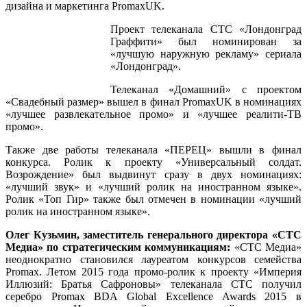
дизайна и маркетинга PromaxUK.
Проект телеканала СТС «Лондонград
Граффити» был номинирован за
«лучшую наружную рекламу» сериала
«Лондонград».
Телеканал «Домашний» с проектом
«Свадебный размер» вышел в финал PromaxUK в номинациях
«лучшее развлекательное промо» и «лучшее реалити-ТВ
промо».
Также две работы телеканала «ПЕРЕЦ» вышли в финал
конкурса. Ролик к проекту «Универсальный солдат.
Возрождение» был выдвинут сразу в двух номинациях:
«лучший звук» и «лучший ролик на иностранном языке».
Ролик «Топ Гир» также был отмечен в номинации «лучший
ролик на иностранном языке».
Олег Кузьмин, заместитель генерального директора «СТС
Медиа» по стратегическим коммуникациям:
«СТС Медиа»
неоднократно становился лауреатом конкурсов семейства
Promax. Летом 2015 года промо-ролик к проекту «Империя
Иллюзий: Братья Сафроновы» телеканала СТС получил
серебро Promax BDA Global Excellence Awards 2015 в