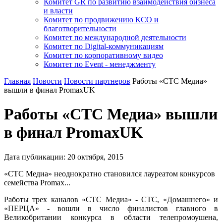
Комитет GR по развитию взаимодействия бизнеса
и власти
Комитет по продвижению КСО и
благотворительности
Комитет по международной деятельности
Комитет по Digital-коммуникациям
Комитет по корпоративному видео
Комитет по Event - менеджменту
Главная
Новости
Новости партнеров
Работы «СТС Медиа»
вышли в финал PromaxUK
Работы «СТС Медиа» вышли
в финал PromaxUK
Дата публикации:
20
октября
,
2015
«СТС Медиа» неоднократно становился лауреатом конкурсов
семейства Promax...
Работы трех каналов «СТС Медиа» - СТС, «Домашнего» и
«ПЕРЦА» - вошли в число финалистов главного в
Великобритании конкурса в области телепромоушена,