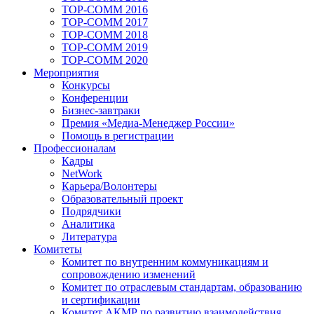
TOP-COMM 2016
TOP-COMM 2017
TOP-COMM 2018
TOP-COMM 2019
TOP-COMM 2020
Мероприятия
Конкурсы
Конференции
Бизнес-завтраки
Премия «Медиа-Менеджер России»
Помощь в регистрации
Профессионалам
Кадры
NetWork
Карьера/Волонтеры
Образовательный проект
Подрядчики
Аналитика
Литература
Комитеты
Комитет по внутренним коммуникациям и
сопровождению изменений
Комитет по отраслевым стандартам, образованию
и сертификации
Комитет АКМР по развитию взаимодействия