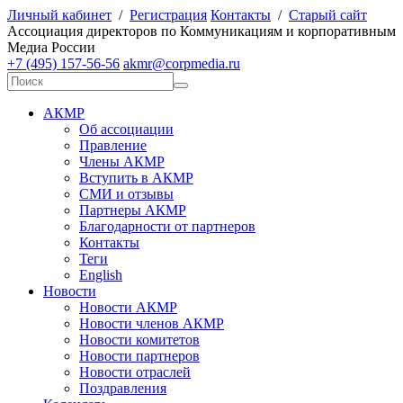
Личный кабинет
/
Регистрация
Контакты
/
Старый сайт
А
ссоциация директоров по
К
оммуникациям и корпоративным
М
едиа
Р
оссии
+7 (495) 157-56-56
akmr@corpmedia.ru
АКМР
Об ассоциации
Правление
Члены АКМР
Вступить в АКМР
СМИ и отзывы
Партнеры АКМР
Благодарности от партнеров
Контакты
Теги
English
Новости
Новости АКМР
Новости членов АКМР
Новости комитетов
Новости партнеров
Новости отраслей
Поздравления