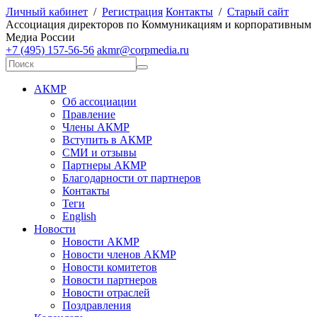
Личный кабинет
/
Регистрация
Контакты
/
Старый сайт
А
ссоциация директоров по
К
оммуникациям и корпоративным
М
едиа
Р
оссии
+7 (495) 157-56-56
akmr@corpmedia.ru
АКМР
Об ассоциации
Правление
Члены АКМР
Вступить в АКМР
СМИ и отзывы
Партнеры АКМР
Благодарности от партнеров
Контакты
Теги
English
Новости
Новости АКМР
Новости членов АКМР
Новости комитетов
Новости партнеров
Новости отраслей
Поздравления