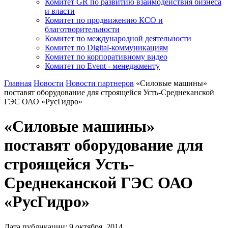
Комитет GR по развитию взаимодействия бизнеса
и власти
Комитет по продвижению КСО и
благотворительности
Комитет по международной деятельности
Комитет по Digital-коммуникациям
Комитет по корпоративному видео
Комитет по Event - менеджменту
Главная
Новости
Новости партнеров
«Силовые машины»
поставят оборудование для строящейся Усть-Среднеканской
ГЭС ОАО «РусГидро»
«Силовые машины»
поставят оборудование для
строящейся Усть-
Среднеканской ГЭС ОАО
«РусГидро»
Дата публикации:
9
октября
,
2014