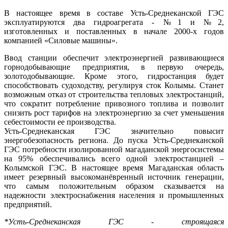
В настоящее время в составе Усть-Среднеканской ГЭС
эксплуатируются два гидроагрегата - №1 и №2,
изготовленных и поставленных в начале 2000-х годов
компанией «Силовые машины».
Ввод станции обеспечит электроэнергией развивающиеся
горнодобывающие предприятия, в первую очередь,
золотодобывающие. Кроме этого, гидростанция будет
способствовать судоходству, регулируя сток Колымы. Станет
возможным отказ от строительства тепловых электростанций,
что сократит потребление привозного топлива и позволит
снизить рост тарифов на электроэнергию за счет уменьшения
себестоимости ее производства.
Усть-Среднеканская ГЭС значительно повысит
энергобезопасность региона. До пуска Усть-Среднеканской
ГЭС потребности изолированной магаданской энергосистемы
на 95% обеспечивались всего одной электростанцией –
Колымской ГЭС. В настоящее время Магаданская область
имеет резервный высокоманёвренный источник генерации,
что самым положительным образом сказывается на
надежности электроснабжения населения и промышленных
предприятий.
*Усть-Среднеканская ГЭС - строящаяся