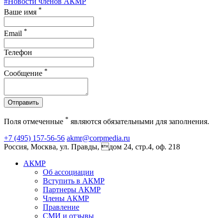
#Новости членов АКМР
*
Ваше имя
*
Email
Телефон
*
Сообщение
Отправить
*
Поля отмеченные
являются обязательными для заполнения.
+7 (495) 157-56-56
akmr@corpmedia.ru
Россия, Москва, ул. Правды, дом 24, стр.4, оф. 218
АКМР
Об ассоциации
Вступить в АКМР
Партнеры АКМР
Члены АКМР
Правление
СМИ и отзывы