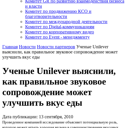
Комитет GR по развитию взаимодействия бизнеса
и власти
Комитет по продвижению КСО и
благотворительности
Комитет по международной деятельности
Комитет по Digital-коммуникациям
Комитет по корпоративному видео
Комитет по Event - менеджменту
Главная
Новости
Новости партнеров
Ученые Unilever
выяснили, как правильное звуковое сопровождение может
улучшить вкус еды
Ученые Unilever выяснили,
как правильное звуковое
сопровождение может
улучшить вкус еды
Дата публикации:
13
сентября
,
2010
Проведенное компанией исследование объясняет потенциальную роль,
которую может играть хорошая музыка в совершенствовании вкусовых