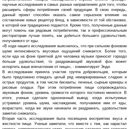
научные исследования в самых разных направлениях для того, чтобы
расширить сферы потребления своей продукции. В свою очередь,
данный проект способен оказать самое серьезное влияние на
составление новых рецептур блюд, в зависимости от той обстановки,
в которой они традиционно подаются. Кроме того, полученные данные
могут помочь как рядовым потребителям, так и профессиональным
рестораторам лучше понять, как добиться большего удовольствия,
получаемого от еды.
«В ходе нашего исследования выяснилось, что при сильном фоновом
шуме интенсивность вкусовых ощущений снижается. Более того,
если еда на фоне приятной для человека музыки приносит гораздо
больше удовольствия, то раздражающий звуковой фон может
испортить ваше впечатление от пищи», - комментирует Энди.
В исследовании приняла участие группа добровольцев, которым
было предложено отведать целый ряд немаркированных сладких и
острых продуктов, в том числе бисквиты, печенье, сырные крекеры и
рисовые оладьи. При этом потребление пищи сопровождалось
звуковым фоном, уровень громкости которого постоянно менялся. В
итоге, ученые сделали однозначный вывод: когда испытуемых
устраивал уровень шума, наслаждение, получаемое ими от еды,
возрастало, когда же звуки начинали их раздражать, удовольствие
заметно снижалось.
Вторая часть исследования была посвящена восприятию вкуса и
жесткости пищи. Ученые заметили, что вместе с тем, как нарастал
уровень сопровождающего шума, ощущения сладкого или соленого