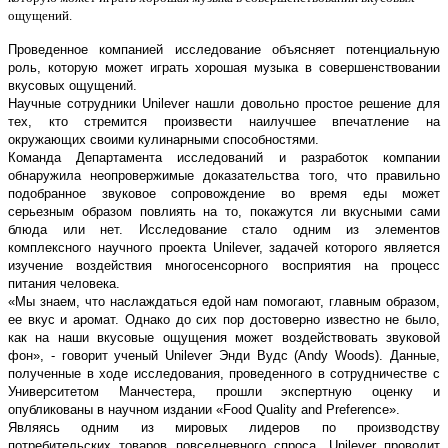
ощущений.
Проведенное компанией исследование объясняет потенциальную
роль, которую может играть хорошая музыка в совершенствовании
вкусовых ощущений.
Научные сотрудники Unilever нашли довольно простое решение для
тех, кто стремится произвести наилучшее впечатление на
окружающих своими кулинарными способностями.
Команда Департамента исследований и разработок компании
обнаружила неопровержимые доказательства того, что правильно
подобранное звуковое сопровождение во время еды может
серьезным образом повлиять на то, покажутся ли вкусными сами
блюда или нет. Исследование стало одним из элементов
комплексного научного проекта Unilever, задачей которого является
изучение воздействия многосенсорного восприятия на процесс
питания человека.
«Мы знаем, что наслаждаться едой нам помогают, главным образом,
ее вкус и аромат. Однако до сих пор достоверно известно не было,
как на наши вкусовые ощущения может воздействовать звуковой
фон», - говорит ученый Unilever Энди Вудс (Andy Woods). Данные,
полученные в ходе исследования, проведенного в сотрудничестве с
Университетом Манчестера, прошли экспертную оценку и
опубликованы в научном издании «Food Quality and Preference».
Являясь одним из мировых лидеров по производству
потребительских товаров повседневного спроса, Unilever проводит