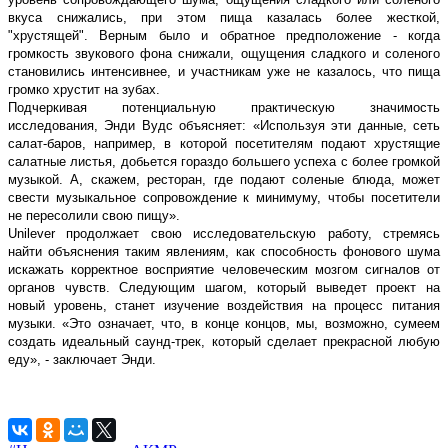
вкуса снижались, при этом пища казалась более жесткой,
"хрустящей". Верным было и обратное предположение - когда
громкость звукового фона снижали, ощущения сладкого и соленого
становились интенсивнее, и участникам уже не казалось, что пища
громко хрустит на зубах.
Подчеркивая потенциальную практическую значимость
исследования, Энди Вудс объясняет: «Используя эти данные, сеть
салат-баров, например, в которой посетителям подают хрустящие
салатные листья, добьется гораздо большего успеха с более громкой
музыкой. А, скажем, ресторан, где подают соленые блюда, может
свести музыкальное сопровождение к минимуму, чтобы посетители
не пересолили свою пищу».
Unilever продолжает свою исследовательскую работу, стремясь
найти объяснения таким явлениям, как способность фонового шума
искажать корректное восприятие человеческим мозгом сигналов от
органов чувств. Следующим шагом, который выведет проект на
новый уровень, станет изучение воздействия на процесс питания
музыки. «Это означает, что, в конце концов, мы, возможно, сумеем
создать идеальный саунд-трек, который сделает прекрасной любую
еду», - заключает Энди.