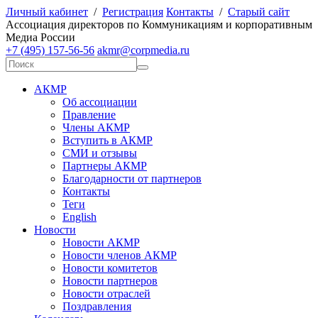
Личный кабинет
/
Регистрация
Контакты
/
Старый сайт
А
ссоциация директоров по
К
оммуникациям и корпоративным
М
едиа
Р
оссии
+7 (495) 157-56-56
akmr@corpmedia.ru
АКМР
Об ассоциации
Правление
Члены АКМР
Вступить в АКМР
СМИ и отзывы
Партнеры АКМР
Благодарности от партнеров
Контакты
Теги
English
Новости
Новости АКМР
Новости членов АКМР
Новости комитетов
Новости партнеров
Новости отраслей
Поздравления