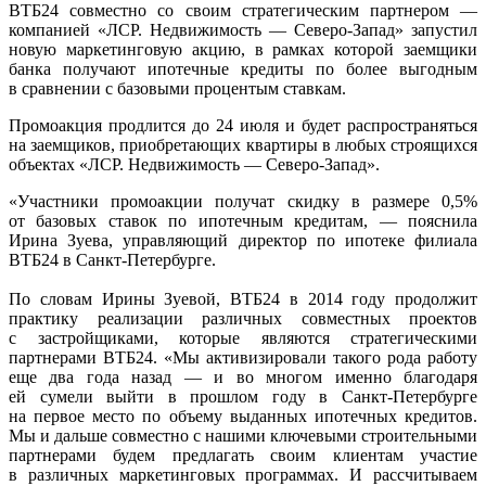
ВТБ24 совместно со своим стратегическим партнером —
компанией «ЛСР. Недвижимость — Северо-Запад» запустил
новую маркетинговую акцию, в рамках которой заемщики
банка получают ипотечные кредиты по более выгодным
в сравнении с базовыми процентым ставкам.
Промоакция продлится до 24 июля и будет распространяться
на заемщиков, приобретающих квартиры в любых строящихся
объектах «ЛСР. Недвижимость — Северо-Запад».
«Участники промоакции получат скидку в размере 0,5%
от базовых ставок по ипотечным кредитам, — пояснила
Ирина Зуева, управляющий директор по ипотеке филиала
ВТБ24 в Санкт-Петербурге.
По словам Ирины Зуевой, ВТБ24 в 2014 году продолжит
практику реализации различных совместных проектов
с застройщиками, которые являются стратегическими
партнерами ВТБ24. «Мы активизировали такого рода работу
еще два года назад — и во многом именно благодаря
ей сумели выйти в прошлом году в Санкт-Петербурге
на первое место по объему выданных ипотечных кредитов.
Мы и дальше совместно с нашими ключевыми строительными
партнерами будем предлагать своим клиентам участие
в различных маркетинговых программах. И рассчитываем