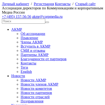
Личный кабинет
/
Регистрация
Контакты
/
Старый сайт
А
ссоциация директоров по
К
оммуникациям и корпоративным
М
едиа
Р
оссии
+7 (495) 157-56-56
akmr@corpmedia.ru
АКМР
Об ассоциации
Правление
Члены АКМР
Вступить в АКМР
СМИ и отзывы
Партнеры АКМР
Благодарности от партнеров
Контакты
Теги
English
Новости
Новости АКМР
Новости членов АКМР
Новости комитетов
Новости партнеров
Новости отраслей
Поздравления