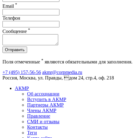
*
Email
Телефон
*
Сообщение
Отправить
*
Поля отмеченные
являются обязательными для заполнения.
+7 (495) 157-56-56
akmr@corpmedia.ru
Россия, Москва, ул. Правды, дом 24, стр.4, оф. 218
АКМР
Об ассоциации
Вступить в АКМР
Партнеры АКМР
Члены АКМР
Правление
СМИ и отзывы
Контакты
Теги