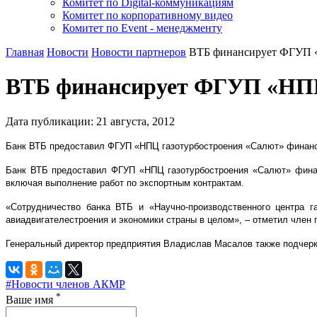
Комитет по Digital-коммуникациям
Комитет по корпоративному видео
Комитет по Event - менеджменту
Главная
Новости
Новости партнеров
ВТБ финансирует ФГУП «
ВТБ финансирует ФГУП «НПЦ
Дата публикации:
21
августа
,
2012
Банк ВТБ предоставил ФГУП «НПЦ газотурбостроения «Салют» финанси
Банк ВТБ предоставил ФГУП «НПЦ газотурбостроения «Салют» фина
включая выполнение работ по экспортным контрактам.
«Сотрудничество банка ВТБ и «Научно-производственного центра г
авиадвигателестроения и экономики страны в целом», – отметил член
Генеральный директор предприятия Владислав Масалов также подчеркн
#Новости членов АКМР
*
Ваше имя