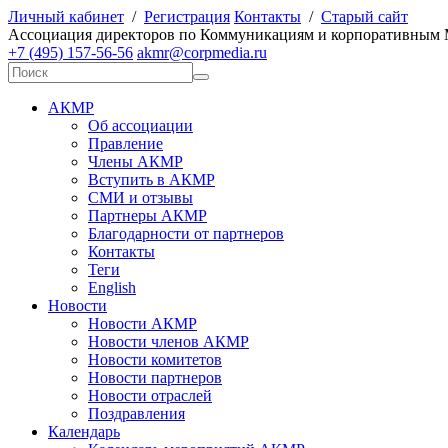
Личный кабинет
/
Регистрация
Контакты
/
Старый сайт
А
ссоциация директоров по
К
оммуникациям и корпоративным
+7 (495) 157-56-56
akmr@corpmedia.ru
АКМР
Об ассоциации
Правление
Члены АКМР
Вступить в АКМР
СМИ и отзывы
Партнеры АКМР
Благодарности от партнеров
Контакты
Теги
English
Новости
Новости АКМР
Новости членов АКМР
Новости комитетов
Новости партнеров
Новости отраслей
Поздравления
Календарь