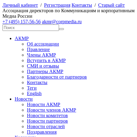
Личный кабинет
/
Регистрация
Контакты
/
Старый сайт
А
ссоциация директоров по
К
оммуникациям и корпоративным
М
едиа
Р
оссии
+7 (495) 157-56-56
akmr@corpmedia.ru
АКМР
Об ассоциации
Правление
Члены АКМР
Вступить в АКМР
СМИ и отзывы
Партнеры АКМР
Благодарности от партнеров
Контакты
Теги
English
Новости
Новости АКМР
Новости членов АКМР
Новости комитетов
Новости партнеров
Новости отраслей
Поздравления