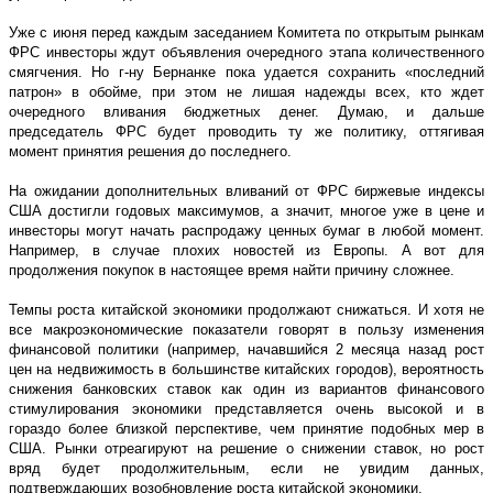
Уже с июня перед каждым заседанием Комитета по открытым рынкам
ФРС инвесторы ждут объявления очередного этапа количественного
смягчения. Но г-ну Бернанке пока удается сохранить «последний
патрон» в обойме, при этом не лишая надежды всех, кто ждет
очередного вливания бюджетных денег. Думаю, и дальше
председатель ФРС будет проводить ту же политику, оттягивая
момент принятия решения до последнего.
На ожидании дополнительных вливаний от ФРС биржевые индексы
США достигли годовых максимумов, а значит, многое уже в цене и
инвесторы могут начать распродажу ценных бумаг в любой момент.
Например, в случае плохих новостей из Европы. А вот для
продолжения покупок в настоящее время найти причину сложнее.
Темпы роста китайской экономики продолжают снижаться. И хотя не
все макроэкономические показатели говорят в пользу изменения
финансовой политики (например, начавшийся 2 месяца назад рост
цен на недвижимость в большинстве китайских городов), вероятность
снижения банковских ставок как один из вариантов финансового
стимулирования экономики представляется очень высокой и в
гораздо более близкой перспективе, чем принятие подобных мер в
США. Рынки отреагируют на решение о снижении ставок, но рост
вряд будет продолжительным, если не увидим данных,
подтверждающих возобновление роста китайской экономики.