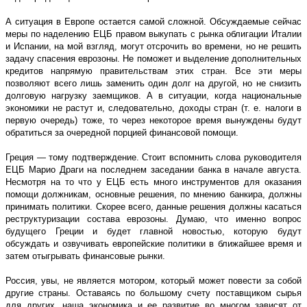
А ситуация в Европе остается самой сложной. Обсуждаемые сейчас
меры по наделению ЕЦБ правом выкупать с рынка облигации Италии
и Испании, на мой взгляд, могут отсрочить во времени, но не решить
задачу спасения еврозоны. Не поможет и выделение дополнительных
кредитов напрямую правительствам этих стран. Все эти меры
позволяют всего лишь заменить один долг на другой, но не снизить
долговую нагрузку заемщиков. А в ситуации, когда национальные
экономики не растут и, следовательно, доходы стран (т. е. налоги в
первую очередь) тоже, то через некоторое время вынуждены будут
обратиться за очередной порцией финансовой помощи.
Греция — тому подтверждение. Стоит вспомнить слова руководителя
ЕЦБ Марио Драги на последнем заседании банка в начале августа.
Несмотря на то что у ЕЦБ есть много инструментов для оказания
помощи должникам, основные решения, по мнению банкира, должны
принимать политики. Скорее всего, данные решения должны касаться
реструктуризации состава еврозоны. Думаю, что именно вопрос
будущего Греции и будет главной новостью, которую будут
обсуждать и озвучивать европейские политики в ближайшее время и
затем отыгрывать финансовые рынки.
Россия, увы, не является мотором, который может повести за собой
другие страны. Оставаясь по большому счету поставщиком сырья
для других, наша экономика и ее развитие во многом зависят от