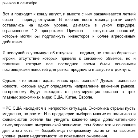
рынков в сентябре
Вот и подходит к концу август, и вместе с ним заканчивается летний
сезон — период отпусков. В течение всего месяца рынки акций
оставались на одном уровне, двигаясь в узком коридоре,
ограниченном 1-2 процентами. Причина — отсутствие новостей,
которые могли бы подтолкнуть инвесторов к более агрессивным
действиям.
Я неслучайно упомянул об отпусках — видимо, не только биржевые
игроки, отсутствие которых привело к снижению объемов, но и
политики, которые все последнее время были основными
поставщиками новостей для рынка, предпочли в августе отдохнуть.
Однако что может ждать инвесторов осенью? Думаю, основные
новости, которые будут определять направление движения рынков,
по-прежнему будут исходить от регулирующих органов в трех
главных экономиках мира: США, Китае, Европе.
ФРС США находится в непростой ситуации. Экономика страны пусть
медленно, но растет. И в преддверии выборов многие из политиков и
финансистов хотели бы увидеть какие-то меры дополнительного
стимулирования американской экономики, тем более что и основания
для этого есть — безработица по-прежнему остается на высоком
уровне, рынок недвижимости не показывает оживления.