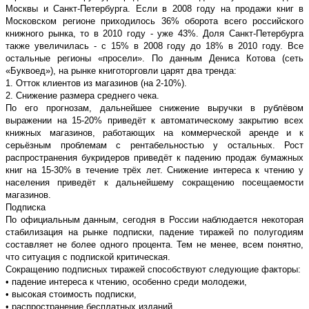
Москвы и Санкт-Петербурга. Если в 2008 году на продажи книг в
Московском регионе приходилось 36% оборота всего российского
книжного рынка, то в 2010 году - уже 43%. Доля Санкт-Петербурга
также увеличилась - с 15% в 2008 году до 18% в 2010 году. Все
остальные регионы «просели». По данным Дениса Котова (сеть
«Буквоед»), на рынке книготорговли царят два тренда:
1. Отток клиентов из магазинов (на 2-10%).
2. Снижение размера среднего чека.
По его прогнозам, дальнейшее снижение выручки в рублёвом
выражении на 15-20% приведёт к автоматическому закрытию всех
книжных магазинов, работающих на коммерческой аренде и к
серьёзным проблемам с рентабельностью у остальных. Рост
распространения букридеров приведёт к падению продаж бумажных
книг на 15-30% в течение трёх лет. Снижение интереса к чтению у
населения приведёт к дальнейшему сокращению посещаемости
магазинов.
Подписка
По официальным данным, сегодня в России наблюдается некоторая
стабилизация на рынке подписки, падение тиражей по полугодиям
составляет не более одного процента. Тем не менее, всем понятно,
что ситуация с подпиской критическая.
Сокращению подписных тиражей способствуют следующие факторы:
• падение интереса к чтению, особенно среди молодежи,
• высокая стоимость подписки,
• распространение бесплатных изданий,