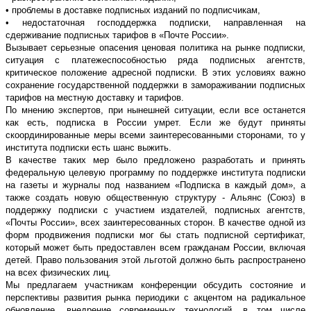
• проблемы в доставке подписных изданий по подписчикам,
• недостаточная господдержка подписки, направленная на
сдерживание подписных тарифов в «Почте России».
Вызывает серьезные опасения ценовая политика на рынке подписки,
ситуация с платежеспособностью ряда подписных агентств,
критическое положение адресной подписки. В этих условиях важно
сохранение государственной поддержки в замораживании подписных
тарифов на местную доставку и тарифов.
По мнению экспертов, при нынешней ситуации, если все останется
как есть, подписка в России умрет. Если же будут приняты
скоординированные меры всеми заинтересованными сторонами, то у
института подписки есть шанс выжить.
В качестве таких мер было предложено разработать и принять
федеральную целевую программу по поддержке института подписки
на газеты и журналы под названием «Подписка в каждый дом», а
также создать новую общественную структуру - Альянс (Союз) в
поддержку подписки с участием издателей, подписных агентств,
«Почты России», всех заинтересованных сторон. В качестве одной из
форм продвижения подписки мог бы стать подписной сертификат,
который может быть предоставлен всем гражданам России, включая
детей. Право пользования этой льготой должно быть распространено
на всех физических лиц.
Мы предлагаем участникам конференции обсудить состояние и
перспективы развития рынка периодики с акцентом на радикальное
обновление, внедрение современных технологий, в том числе