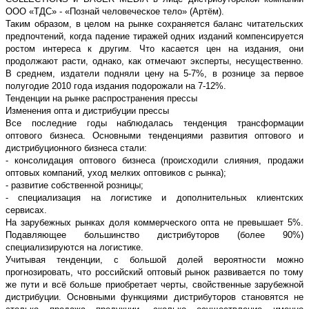
ООО «ТДС» - «Познай человеческое тело» (Артём).
Таким образом, в целом на рынке сохраняется баланс читательских
предпочтений, когда падение тиражей одних изданий компенсируется
ростом интереса к другим. Что касается цен на издания, они
продолжают расти, однако, как отмечают эксперты, несущественно.
В среднем, издатели подняли цену на 5-7%, в рознице за первое
полугодие 2010 года издания подорожали на 7-12%.
Тенденции на рынке распространения прессы
Изменения опта и дистрибуции прессы
Все последние годы наблюдалась тенденция трансформации
оптового бизнеса. Основными тенденциями развития оптового и
дистрибуционного бизнеса стали:
- консолидация оптового бизнеса (происходили слияния, продажи
оптовых компаний, уход мелких оптовиков с рынка);
- развитие собственной розницы;
- специализация на логистике и дополнительных клиентских
сервисах.
На зарубежных рынках доля коммерческого опта не превышает 5%.
Подавляющее большинство дистрибуторов (более 90%)
специализируются на логистике.
Учитывая тенденции, с большой долей вероятности можно
прогнозировать, что российский оптовый рынок развивается по тому
же пути и всё больше приобретает черты, свойственные зарубежной
дистрибуции. Основными функциями дистрибуторов становятся не