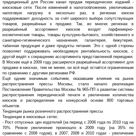
традиционный для России канал продаж периодических изданий -
киосковые сети. После изменений в налогообложении, увеличивших
налоговую нагрузку в несколько раз, в регионах киоски
поддерживают доходность за счёт широкого выбора сопутствующих
товаров, разрешённых к продаже. Так, во многих регионах в
разрешённый ассортимент киосков входят парфюмерно-
косметические товары, товары культурно-бытового, хозяйственного и
санитарно-гигиенического назначения, галантерея, бижутерия,
табачная продукция и даже продукты питания. Это с одной стороны
позволяет поддерживать необходимую рентабельность киосков, с
другой ведёт к сокращению ассортимента представленной периодики.
В Москве ещё в 2009 году расширился разрешённый ассортимент для
продажи в киосках, тем не менее, он всё ещё остаётся ограниченным
по сравнению с другими регионами РФ.
Ещё одним значимым событием, оказавшим влияние на рынок
распространения прессы Москвы, стало начало реализации
Постановления Правительства Москвы № 965-ПП о развитии системы
распространения периодической печати и увеличении количества
киосков и распределение на конкурсной основе 800 торговых
объектов.
Тенденции рынка розничного распространения прессы
Тенденции в киосковых сетях:
- Рост отпускных цен издателей (за период с 2006 года по 2010 год на
70%. Резкое увеличение произошло в 2009 году (на 35% по
сравнению с 2008 годом), в 2007, 2008 и 2010 годах - увеличение