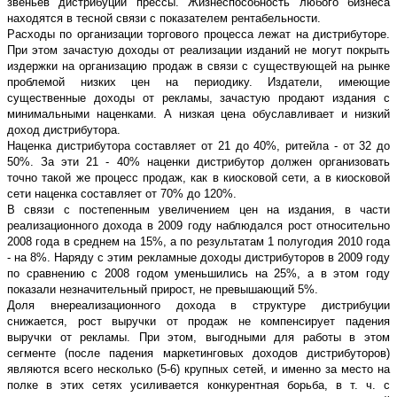
звеньев дистрибуции прессы. Жизнеспособность любого бизнеса
находятся в тесной связи с показателем рентабельности.
Расходы по организации торгового процесса лежат на дистрибуторе.
При этом зачастую доходы от реализации изданий не могут покрыть
издержки на организацию продаж в связи с существующей на рынке
проблемой низких цен на периодику. Издатели, имеющие
существенные доходы от рекламы, зачастую продают издания с
минимальными наценками. А низкая цена обуславливает и низкий
доход дистрибутора.
Наценка дистрибутора составляет от 21 до 40%, ритейла - от 32 до
50%. За эти 21 - 40% наценки дистрибутор должен организовать
точно такой же процесс продаж, как в киосковой сети, а в киосковой
сети наценка составляет от 70% до 120%.
В связи с постепенным увеличением цен на издания, в части
реализационного дохода в 2009 году наблюдался рост относительно
2008 года в среднем на 15%, а по результатам 1 полугодия 2010 года
- на 8%. Наряду с этим рекламные доходы дистрибуторов в 2009 году
по сравнению с 2008 годом уменьшились на 25%, а в этом году
показали незначительный прирост, не превышающий 5%.
Доля внереализационного дохода в структуре дистрибуции
снижается, рост выручки от продаж не компенсирует падения
выручки от рекламы. При этом, выгодными для работы в этом
сегменте (после падения маркетинговых доходов дистрибуторов)
являются всего несколько (5-6) крупных сетей, и именно за место на
полке в этих сетях усиливается конкурентная борьба, в т. ч. с