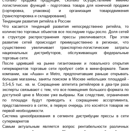
столько продажа продукции, сколько осуществление именно
логистических функций - подготовка товара для конечной продажи
(сортировка, упаковка) и организация товародвижения
(транспортировка и складирование).
Тенденции развития ритейла в России
Что касается тенденций развития непосредственно ритейла, то
количество торговых объектов все последние годы росло. Доля сетей
в структуре распространения прессы увеличивается. При этом
развитие сетей происходит преимущественно в регионах, что
существенно увеличивает транспортно-логистические затраты
национальных дистрибуторов, обслуживающих федеральные
торговые сети.
После царившей на рынке гигантомании и повального открытия
гипермаркетов торговые сети пробуют себя в мини-формате. Такие
компании, как «Ашан» и Metro, предпочитавшие раньше открывать
большие магазины, заняты поиском в Москве небольших площадей -
3,5-6,5 тыс. кв. м. Сокращение аппетита ритейлеров в два-три раза
эксперты связывают с тем, что все помещения большого формата по
доступной цене в Москве уже выбраны. Как следствие, ограничения
по площади будут приводить к сокращению ассортимента,
представленного в сетях, в первую очередь это коснётся товаров не
первой необходимости.
Система ценообразования в сегменте дистрибуции прессы в сети
супермаркетов
Самым актуальным является вопрос рентабельности различных