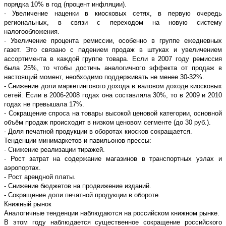
порядка 10% в год (процент инфляции).
- Увеличение наценки в киосковых сетях, в первую очередь
региональных, в связи с переходом на новую систему
налогообложения.
- Увеличение процента ремиссии, особенно в группе ежедневных
газет. Это связано с падением продаж в штуках и увеличением
ассортимента в каждой группе товара. Если в 2007 году ремиссия
была 25%, то чтобы достичь аналогичного эффекта от продаж в
настоящий момент, необходимо поддерживать не менее 30-32%.
- Снижение доли маркетингового дохода в валовом доходе киосковых
сетей. Если в 2006-2008 годах она составляла 30%, то в 2009 и 2010
годах не превышала 17%.
- Сокращение спроса на товары высокой ценовой категории, основной
объём продаж происходит в низком ценовом сегменте (до 30 руб.).
- Доля печатной продукции в оборотах киосков сокращается.
Тенденции минимаркетов и павильонов прессы:
- Снижение реализации тиражей.
- Рост затрат на содержание магазинов в транспортных узлах и
аэропортах.
- Рост арендной платы.
- Снижение бюджетов на продвижение изданий.
- Сокращение доли печатной продукции в обороте.
Книжный рынок
Аналогичные тенденции наблюдаются на российском книжном рынке.
В этом году наблюдается существенное сокращение российского