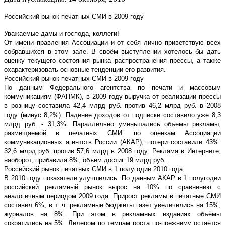
Российский рынок печатных СМИ в 2009 году
Уважаемые дамы и господа, коллеги!
От имени правления Ассоциации и от себя лично приветствую всех
собравшихся в этом зале. В своём выступлении хотелось бы дать
оценку текущего состояния рынка распространения прессы, а также
охарактеризовать основные тенденции его развития.
Российский рынок печатных СМИ в 2009 году
По данным Федерального агентства по печати и массовым
коммуникациям (ФАПМК), в 2009 году выручка от реализации прессы
в розницу составила 42,4 млрд руб. против 46,2 млрд руб. в 2008
году (минус 8,2%). Падение доходов от подписки составило уже 8,3
млрд руб. - 31,3%. Параллельно уменьшались объемы рекламы,
размещаемой в печатных СМИ: по оценкам Ассоциации
коммуникационных агентств России (АКАР), потери составили 43%:
32,6 млрд руб. против 57,6 млрд в 2008 году. Реклама в Интернете,
наоборот, прибавила 8%, объем достиг 19 млрд руб.
Российский рынок печатных СМИ в 1 полугодии 2010 года
В 2010 году показатели улучшились. По данным АКАР в 1 полугодии
российский рекламный рынок вырос на 10% по сравнению с
аналогичным периодом 2009 года. Прирост рекламы в печатные СМИ
составил 6%, в т. ч. рекламные бюджеты газет увеличились на 15%,
журналов на 8%. При этом в рекламных изданиях объёмы
сократились на 5%. Лидером по темпам роста по-прежнему остаётся