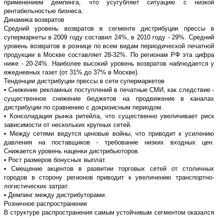
применением демпинга, что усугубляет ситуацию с низкой
рентабельностью бизнеса.
Динамика возвратов
Средний уровень возвратов в сегменте дистрибуции прессы в
супермаркеты в 2009 году составил 24%, в 2010 году - 29%. Средний
уровень возвратов в рознице по всем видам периодической печатной
продукции в Москве составляет 28-32%. По регионам РФ эта цифра
ниже - 20-24%. Наиболее высокий уровень возвратов наблюдается у
ежедневных газет (от 31% до 37% в Москве).
Тенденции дистрибуции прессы в сети супермаркетов
• Снижение рекламных поступлений в печатные СМИ, как следствие -
существенное снижение бюджетов на продвижение в каналах
дистрибуции по сравнению с докризисным периодом.
• Консолидация рынка ритейла, что существенно увеличивает риск
зависимости от нескольких крупных сетей.
• Между сетями ведутся ценовые войны, что приводит к усилению
давления на поставщиков - требование низких входных цен.
Снижается уровень наценки дистрибьюторов.
• Рост размеров бонусных выплат.
• Смещение акцентов в развитии торговых сетей от столичных
городов в сторону регионов приводит к увеличению транспортно-
логистических затрат.
• Демпинг между дистрибуторами.
Розничное распространение
В структуре распространения самым устойчивым сегментом оказался