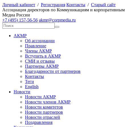
Личный кабинет
/
Регистрация
Контакты
/
Старый сайт
А
ссоциация директоров по
К
оммуникациям и корпоративным
М
едиа
Р
оссии
+7 (495) 157-56-56
akmr@corpmedia.ru
АКМР
Об ассоциации
Правление
Члены АКМР
Вступить в АКМР
СМИ и отзывы
Партнеры АКМР
Благодарности от партнеров
Контакты
Теги
English
Новости
Новости АКМР
Новости членов АКМР
Новости комитетов
Новости партнеров
Новости отраслей
Поздравления