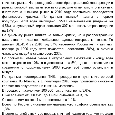
книжного рынка. На прошедшей в сентябре отраслевой конференции в
рамках книжной выставки все выступающие отмечали, что в связи с
инертностью книжного рынка в 2010 году проявились последствия
финансового кризиса. По данным книжной палаты в первом
полугодии 2010 года выпущено 59500 наименований (падение на
4,5%), а суммарный тираж составил 307 млн. экземпляров (падение
на 17%).
На динамику рынка влияет не только кризис, но и распространение
пиратства, и, главное, глобальное падение интереса к чтению. По
данным ВЦИОМ за 2010 год 37% населения России не читает книг
вообще (в 1996 году этот показатель составлял 20%), а активно
читающих людей в стране всего 23%.
По прогнозам, объём рынка в натуральном выражении к концу года
может вырасти на 10%, а в денежном - на 5%, однако показатели по
сравнению с «докризисным» 2008 годом всё равно останутся в
минусе.
По данным исследования TNS, проведённого для книготорговой
компании ТОП-Книга, в 1 полугодии 2010 года произошло снижение
количества покупателей в книжных магазинах:
В городах с населением 100-500 тыс. снижение на 3,6%.
С населением от 500 тыс. до 1 млн. снижение на 3,1%.
С населением свыше 1 млн. снижение на 1,1%.
Всего по России снижение покупательского трафика оценивают как
1,3%.
В региональной структуре продаж книг наблюдается увеличение доли