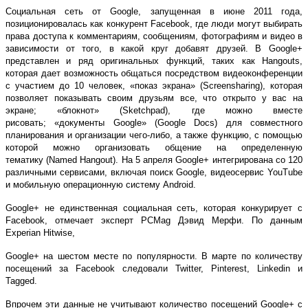
Социальная сеть от Google, запущенная в июне 2011 года,
позиционировалась как конкурент Facebook, где люди могут выбирать
права доступа к комментариям, сообщениям, фотографиям и видео в
зависимости от того, в какой круг добавят друзей. В Google+
представлен и ряд оригинальных функций, таких как Hangouts,
которая дает возможность общаться посредством видеоконференции
с участием до 10 человек, «показ экрана» (Screensharing), которая
позволяет показывать своим друзьям все, что открыто у вас на
экране; «блокнот» (Sketchpad), где можно вместе
рисовать; «документы Google» (Google Docs) для совместного
планирования и организации чего-либо, а также функцию, с помощью
которой можно организовать общение на определенную
тематику (Named Hangout). На 5 апреля Google+ интегрирована со 120
различными сервисами, включая поиск Google, видеосервис YouTube
и мобильную операционную систему Android.
Google+ не единственная социальная сеть, которая конкурирует с
Facebook, отмечает эксперт PCMag Дэвид Мерфи. По данным
Experian Hitwise,
Google+ на шестом месте по популярности. В марте по количеству
посещений за Facebook следовали Twitter, Pinterest, Linkedin и
Tagged.
Впрочем эти данные не учитывают количество посещений Google+ с