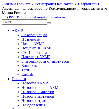
Личный кабинет
/
Регистрация
Контакты
/
Старый сайт
А
ссоциация директоров по
К
оммуникациям и корпоративным
М
едиа
Р
оссии
+7 (495) 157-56-56
akmr@corpmedia.ru
АКМР
Об ассоциации
Правление
Члены АКМР
Вступить в АКМР
СМИ и отзывы
Партнеры АКМР
Благодарности от партнеров
Контакты
Теги
English
Новости
Новости АКМР
Новости членов АКМР
Новости комитетов
Новости партнеров
Новости отраслей
Поздравления