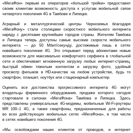
«МегаФон» первым из операторов «большой тройки» предоставил
своим клиентам возможность доступа к услугам мобильной связи
четвертого поколения 4G в Тамбове и Липецке.
Аграрный и металлургический центры Черноземья благодаря
«МегаФону» стали столицами скоростного мобильного интернета
наряду с десятками крупнейших городов страны. Жителям Тамбова
и Липецка теперь доступны самые высокие скорости мобильного
интернета — до 50 Мбит/секунду, достижимые лишь в сетях
новейшего поколения 4G. Это открывает перед абонентами новые
возможности для максимально комфортного серфинга в глобальной
сети и обеспечивает мгновенную загрузку любых интернет-страниц,
быстрый обмен тяжелым контентом и загрузку фото, удобный
просмотр фильмов в HD-качестве на любом устройстве, будь то
смартфон, планшет, ноутбук или стационарный компьютер.
Оценить все достоинства прогрессивного интернета 4G могут
владельцы фирменного оборудования, продажи которого сегодня
стартовали в салонах «МегаФона» Тамбова и Липецка. Здесь
представлены универсальные 4G-модемы, мобильные Wi-Fi-роутеры
MR 100–1 4G, а также смартфоны, предназначенные для работы
во всех действующих мобильных сетях «МегаФона», в том числе
в сетях новейшего поколения 4G.
«Мы освобождаем наших клиентов от проводов, и интернет