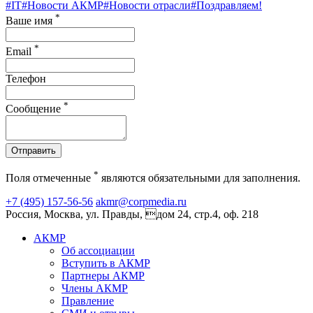
#IT
#Новости АКМР
#Новости отрасли
#Поздравляем!
*
Ваше имя
*
Email
Телефон
*
Сообщение
Отправить
*
Поля отмеченные
являются обязательными для заполнения.
+7 (495) 157-56-56
akmr@corpmedia.ru
Россия, Москва, ул. Правды, дом 24, стр.4, оф. 218
АКМР
Об ассоциации
Вступить в АКМР
Партнеры АКМР
Члены АКМР
Правление