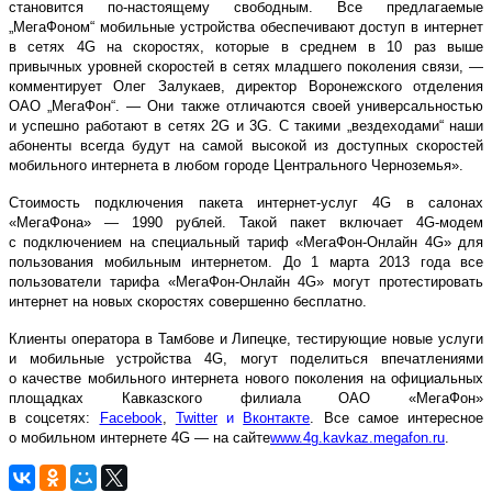
становится по-настоящему свободным. Все предлагаемые
„МегаФоном“ мобильные устройства обеспечивают доступ в интернет
в сетях 4G на скоростях, которые в среднем в 10 раз выше
привычных уровней скоростей в сетях младшего поколения связи, —
комментирует Олег Залукаев, директор Воронежского отделения
ОАО „МегаФон“. — Они также отличаются своей универсальностью
и успешно работают в сетях 2G и 3G. С такими „вездеходами“ наши
абоненты всегда будут на самой высокой из доступных скоростей
мобильного интернета в любом городе Центрального Черноземья».
Стоимость подключения пакета интернет-услуг 4G в салонах
«МегаФона» — 1990 рублей. Такой пакет включает 4G-модем
с подключением на специальный тариф «МегаФон-Онлайн 4G» для
пользования мобильным интернетом. До 1 марта 2013 года все
пользователи тарифа «МегаФон-Онлайн 4G» могут протестировать
интернет на новых скоростях совершенно бесплатно.
Клиенты оператора в Тамбове и Липецке, тестирующие новые услуги
и мобильные устройства 4G, могут поделиться впечатлениями
о качестве мобильного интернета нового поколения на официальных
площадках Кавказского филиала ОАО «МегаФон»
в соцсетях:
Facebook
,
Twitter
и
Вконтакте
. Все самое интересное
о мобильном интернете 4G — на сайте
www.4g.kavkaz.megafon.ru
.