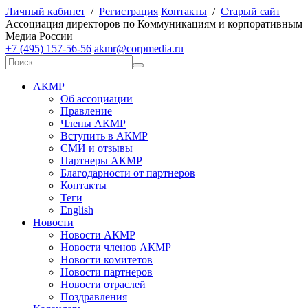
Личный кабинет
/
Регистрация
Контакты
/
Старый сайт
А
ссоциация директоров по
К
оммуникациям и корпоративным
М
едиа
Р
оссии
+7 (495) 157-56-56
akmr@corpmedia.ru
АКМР
Об ассоциации
Правление
Члены АКМР
Вступить в АКМР
СМИ и отзывы
Партнеры АКМР
Благодарности от партнеров
Контакты
Теги
English
Новости
Новости АКМР
Новости членов АКМР
Новости комитетов
Новости партнеров
Новости отраслей
Поздравления