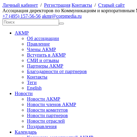
Личный кабинет
/
Регистрация
Контакты
/
Старый сайт
А
ссоциация директоров по
К
оммуникациям и корпоративным
+7 (495) 157-56-56
akmr@corpmedia.ru
АКМР
Об ассоциации
Правление
Члены АКМР
Вступить в АКМР
СМИ и отзывы
Партнеры АКМР
Благодарности от партнеров
Контакты
Теги
English
Новости
Новости АКМР
Новости членов АКМР
Новости комитетов
Новости партнеров
Новости отраслей
Поздравления
Календарь