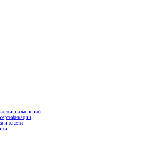
ождению изменений
 сертификации
а и власти
сти