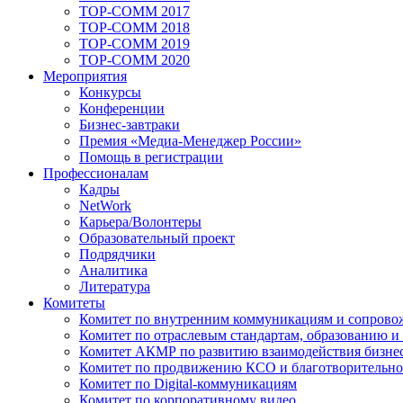
TOP-COMM 2017
TOP-COMM 2018
TOP-COMM 2019
TOP-COMM 2020
Мероприятия
Конкурсы
Конференции
Бизнес-завтраки
Премия «Медиа-Менеджер России»
Помощь в регистрации
Профессионалам
Кадры
NetWork
Карьера/Волонтеры
Образовательный проект
Подрядчики
Аналитика
Литература
Комитеты
Комитет по внутренним коммуникациям и сопров
Комитет по отраслевым стандартам, образованию и
Комитет АКМР по развитию взаимодействия бизнес
Комитет по продвижению КСО и благотворительно
Комитет по Digital-коммуникациям
Комитет по корпоративному видео