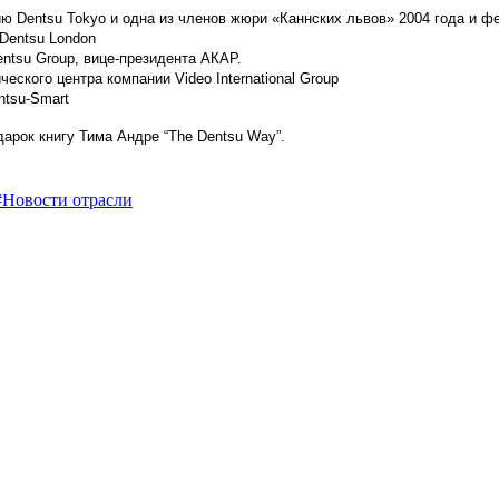
ю Dentsu Tokyo и одна из членов жюри «Каннских львов» 2004 года и ф
 Dentsu London
ntsu Group, вице-президента АКАР.
еского центра компании Video International Group
ntsu-Smart
рок книгу Тима Андре “The Dentsu Way”.
#Новости отрасли