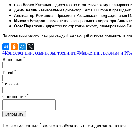
г-жа
Наоко Катаяма
– директор по стратегическому планировани
Джим Келли -
генеральный директор Dentsu Europe и президент
Александр Романов
- Президент Российского подразделения De
Михаил Назаров
- заместитель генерального директора Аналитич
Олег Паралюш
- директор по стратегическому планированию De
По окончании работы секции каждый желающий сможет получить в пода
#Конференции, семинары, тренинги
#Маркетинг, реклама и PR
*
Ваше имя
*
Email
Телефон
*
Сообщение
Отправить
*
Поля отмеченные
являются обязательными для заполнения.