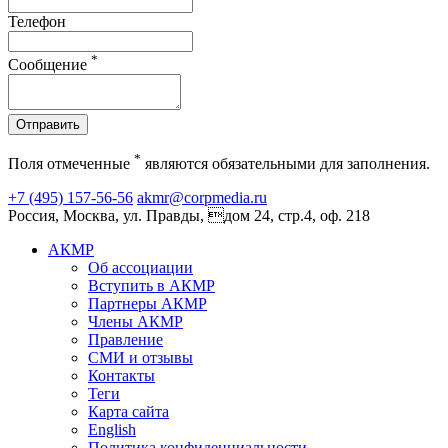
Телефон
*
Сообщение
Отправить
*
Поля отмеченные
являются обязательными для заполнения.
+7 (495) 157-56-56
akmr@corpmedia.ru
Россия, Москва, ул. Правды, дом 24, стр.4, оф. 218
АКМР
Об ассоциации
Вступить в АКМР
Партнеры АКМР
Члены АКМР
Правление
СМИ и отзывы
Контакты
Теги
Карта сайта
English
Политика конфиденциальности