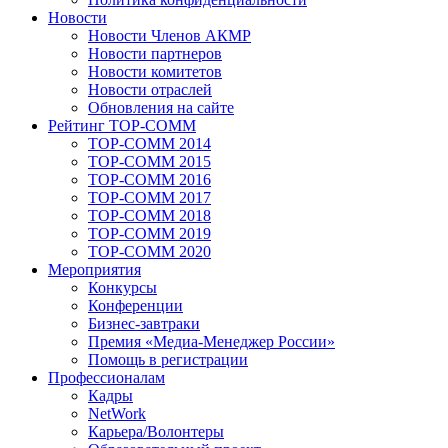
Новости
Новости Членов АКМР
Новости партнеров
Новости комитетов
Новости отраслей
Обновления на сайте
Рейтинг TOP-COMM
TOP-COMM 2014
TOP-COMM 2015
TOP-COMM 2016
TOP-COMM 2017
TOP-COMM 2018
TOP-COMM 2019
TOP-COMM 2020
Мероприятия
Конкурсы
Конференции
Бизнес-завтраки
Премия «Медиа-Менеджер России»
Помощь в регистрации
Профессионалам
Кадры
NetWork
Карьера/Волонтеры