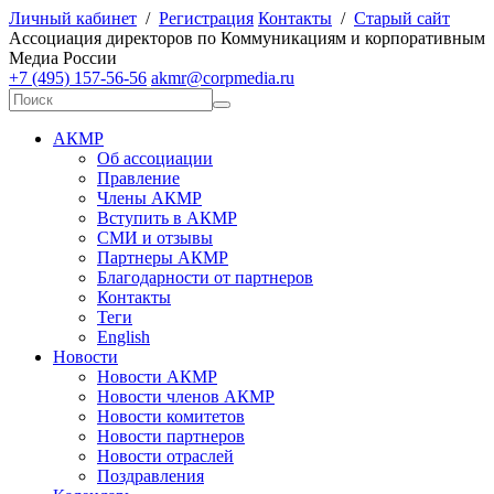
Личный кабинет
/
Регистрация
Контакты
/
Старый сайт
А
ссоциация директоров по
К
оммуникациям и корпоративным
М
едиа
Р
оссии
+7 (495) 157-56-56
akmr@corpmedia.ru
АКМР
Об ассоциации
Правление
Члены АКМР
Вступить в АКМР
СМИ и отзывы
Партнеры АКМР
Благодарности от партнеров
Контакты
Теги
English
Новости
Новости АКМР
Новости членов АКМР
Новости комитетов
Новости партнеров
Новости отраслей
Поздравления