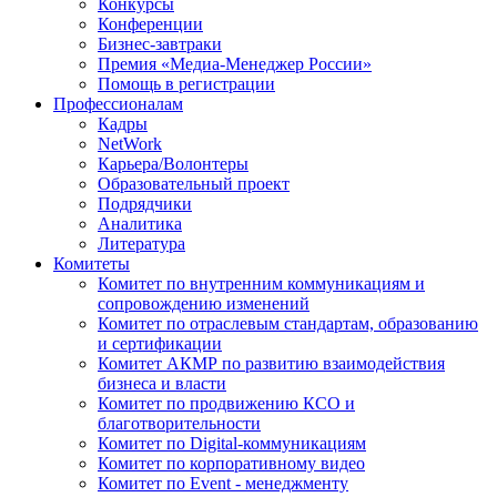
Конкурсы
Конференции
Бизнес-завтраки
Премия «Медиа-Менеджер России»
Помощь в регистрации
Профессионалам
Кадры
NetWork
Карьера/Волонтеры
Образовательный проект
Подрядчики
Аналитика
Литература
Комитеты
Комитет по внутренним коммуникациям и
сопровождению изменений
Комитет по отраслевым стандартам, образованию
и сертификации
Комитет АКМР по развитию взаимодействия
бизнеса и власти
Комитет по продвижению КСО и
благотворительности
Комитет по Digital-коммуникациям
Комитет по корпоративному видео
Комитет по Event - менеджменту