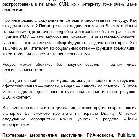
распространена в печатных СМИ, но к интернету тоже очень даже
применима.
Про интеграцию с социальными сетями я рассказывать не буду. Как
это должно быть? Посмотрите последние записи на Brainity с Ильей
Балахниным, где он очень подробно и интересно об этом рассказал.
Функция СМИ ― это информация, контент. Не обязательно новости,
главное ― это аналитика, обзор будущего, выдача ориентиров. Это
за СМИ. А за читателем из социальных сетей ― функция трансляции,
то есть миссия разнести это все перепостами.
Ресурс может обойтись без покупок ссылок ― одним лишь
прописыванием тегов.
Еще один способ ― всем журналистам дать айфон и инструкцию:
сфотографировал — запости, увидел ― запости со ссылкой. В итоге
можно выделить два основных пути продвижения интернет-ресурса:
SEO и контент.
Весь мастер-класс и итоги дискуссии, а также другие секреты наших
экспертов Вы сможете прочитать на портале Brainity. О темах
следующих мероприятий можно узнать в разделе «Наши
мероприятия».
Партнерами мероприятия выступили: РИА-новости, Public.ru,