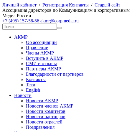
Личный кабинет
/
Регистрация
Контакты
/
Старый сайт
А
ссоциация директоров по
К
оммуникациям и корпоративным
М
едиа
Р
оссии
+7 (495) 157-56-56
akmr@corpmedia.ru
АКМР
Об ассоциации
Правление
Члены АКМР
Вступить в АКМР
СМИ и отзывы
Партнеры АКМР
Благодарности от партнеров
Контакты
Теги
English
Новости
Новости АКМР
Новости членов АКМР
Новости комитетов
Новости партнеров
Новости отраслей
Поздравления