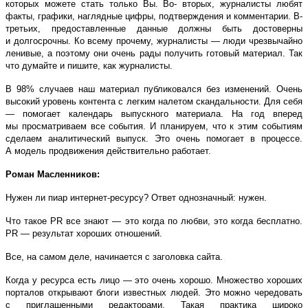
которых можете стать только Вы. Во- вторых, журналисты любят
факты, графики, наглядные цифры, подтверждения и комментарии. В-
третьих, предоставленные данные должны быть достоверны
и долгосрочны. Ко всему прочему, журналисты ― люди чрезвычайно
ленивые, а поэтому они очень рады получить готовый материал. Так
что думайте и пишите, как журналисты.
В 98% случаев наш материал публиковался без изменений. Очень
высокий уровень контента с легким налетом скандальности. Для себя
― помогает календарь выпускного материала. На год вперед
мы просматриваем все события. И планируем, что к этим событиям
сделаем аналитический выпуск. Это очень помогает в процессе.
А модель продвижения действительно работает.
Роман Масленников:
Нужен ли пиар интернет-ресурсу? Ответ однозначный: нужен.
Что такое PR все знают ― это когда по любви, это когда бесплатно.
PR ― результат хороших отношений.
Все, на самом деле, начинается с заголовка сайта.
Когда у ресурса есть лицо ― это очень хорошо. Множество хороших
порталов открывают блоги известных людей. Это можно чередовать
с приглашенными редакторами. Такая практика широко