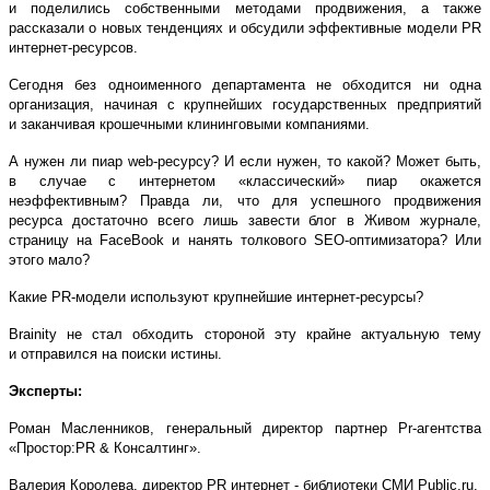
и поделились собственными методами продвижения, а также
рассказали о новых тенденциях и обсудили эффективные модели PR
интернет-ресурсов.
Сегодня без одноименного департамента не обходится ни одна
организация, начиная с крупнейших государственных предприятий
и заканчивая крошечными клининговыми компаниями.
А нужен ли пиар web-ресурсу? И если нужен, то какой? Может быть,
в случае с интернетом «классический» пиар окажется
неэффективным? Правда ли, что для успешного продвижения
ресурса достаточно всего лишь завести блог в Живом журнале,
страницу на FaceBook и нанять толкового SEO-оптимизатора? Или
этого мало?
Какие PR-модели используют крупнейшие интернет-ресурсы?
Brainity не стал обходить стороной эту крайне актуальную тему
и отправился на поиски истины.
Эксперты:
Роман Масленников, генеральный директор партнер Pr-агентства
«Простор:PR & Консалтинг».
Валерия Королева, директор PR интернет - библиотеки СМИ Public.ru.