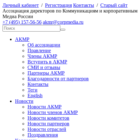
Личный кабинет
/
Регистрация
Контакты
/
Старый сайт
А
ссоциация директоров по
К
оммуникациям и корпоративным
М
едиа
Р
оссии
+7 (495) 157-56-56
akmr@corpmedia.ru
АКМР
Об ассоциации
Правление
Члены АКМР
Вступить в АКМР
СМИ и отзывы
Партнеры АКМР
Благодарности от партнеров
Контакты
Теги
English
Новости
Новости АКМР
Новости членов АКМР
Новости комитетов
Новости партнеров
Новости отраслей
Поздравления