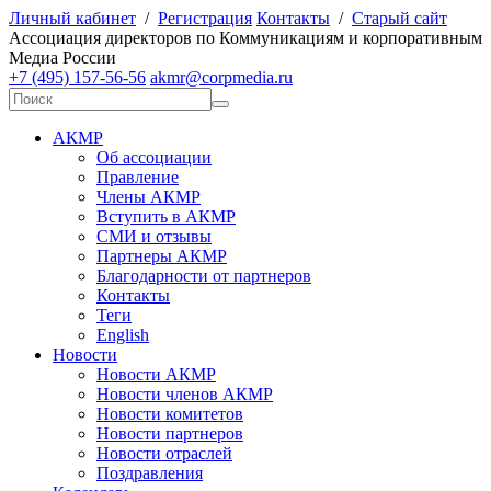
Личный кабинет
/
Регистрация
Контакты
/
Старый сайт
А
ссоциация директоров по
К
оммуникациям и корпоративным
М
едиа
Р
оссии
+7 (495) 157-56-56
akmr@corpmedia.ru
АКМР
Об ассоциации
Правление
Члены АКМР
Вступить в АКМР
СМИ и отзывы
Партнеры АКМР
Благодарности от партнеров
Контакты
Теги
English
Новости
Новости АКМР
Новости членов АКМР
Новости комитетов
Новости партнеров
Новости отраслей
Поздравления