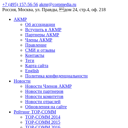
+7 (495) 157-56-56
akmr@corpmedia.ru
Россия, Москва, ул. Правды, дом 24, стр.4, оф. 218
АКМР
Об ассоциации
Вступить в АКМР
Партнеры АКМР
Члены АКМР
Правление
СМИ и отзывы
Контакты
Теги
Карта сайта
English
Политика конфиденциальности
Новости
Новости Членов АКМР
Новости партнеров
Новости комитетов
Новости отраслей
Обновления на сайте
Рейтинг TOP-COMM
TOP-COMM 2014
TOP-COMM 2015
TOP-COMM 2016