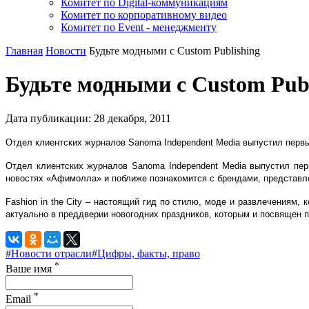
Комитет по Digital-коммуникациям
Комитет по корпоративному видео
Комитет по Event - менеджменту
Главная
Новости
Будьте модными с Custom Publishing
Будьте модными с Custom Publ
Дата публикации:
28
декабря
,
2011
Отдел клиентских журналов Sanoma Independent Media выпустил первый 
Отдел клиентских журналов Sanoma Independent Media выпустил перв
новостях «Афимолла» и поближе познакомится с брендами, представ
Fashion in the City – настоящий гид по стилю, моде и развлечениям
актуально в преддверии новогодних праздников, которым и посвящен 
#Новости отрасли
#Цифры, факты, право
*
Ваше имя
*
Email