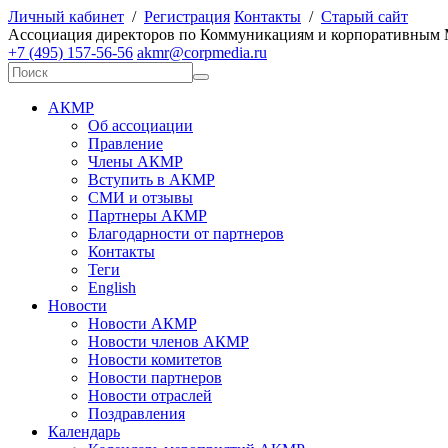
Личный кабинет
/
Регистрация
Контакты
/
Старый сайт
А
ссоциация директоров по
К
оммуникациям и корпоративным
+7 (495) 157-56-56
akmr@corpmedia.ru
АКМР
Об ассоциации
Правление
Члены АКМР
Вступить в АКМР
СМИ и отзывы
Партнеры АКМР
Благодарности от партнеров
Контакты
Теги
English
Новости
Новости АКМР
Новости членов АКМР
Новости комитетов
Новости партнеров
Новости отраслей
Поздравления
Календарь