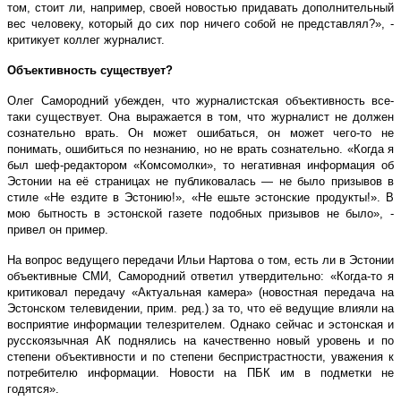
том, стоит ли, например, своей новостью придавать дополнительный
вес человеку, который до сих пор ничего собой не представлял?», -
критикует коллег журналист.
Объективность существует?
Олег Самородний убежден, что журналистская объективность все-
таки существует. Она выражается в том, что журналист не должен
сознательно врать. Он может ошибаться, он может чего-то не
понимать, ошибиться по незнанию, но не врать сознательно. «Когда я
был шеф-редактором «Комсомолки», то негативная информация об
Эстонии на её страницах не публиковалась — не было призывов в
стиле «Не ездите в Эстонию!», «Не ешьте эстонские продукты!». В
мою бытность в эстонской газете подобных призывов не было», -
привел он пример.
На вопрос ведущего передачи Ильи Нартова о том, есть ли в Эстонии
объективные СМИ, Самородний ответил утвердительно: «Когда-то я
критиковал передачу «Актуальная камера» (новостная передача на
Эстонском телевидении, прим. ред.) за то, что её ведущие влияли на
восприятие информации телезрителем. Однако сейчас и эстонская и
русскоязычная АК поднялись на качественно новый уровень и по
степени объективности и по степени беспристрастности, уважения к
потребителю информации. Новости на ПБК им в подметки не
годятся».