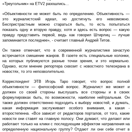
«Треугольник» на ETV2 разошлись...
«Объективности не может быть по определению. Объективность —
это журналистcкий идеал, но достигнуть его невозможно.
Беспристрастным можно стараться быть, то есть попытаться
показать одну и вторую правду, хотя и здесь есть вопрос — какую
правду представить первой, ведь как говорил Штирлиц — лучше
запоминается последнее», - считает главный Андрей Титов.
Он также отмечает, что в современной журналистике зачастую
встречается смешение жанров. В газете есть специальные колонки,
на которых публикуются разные точки зрения, и это нормально.
Однако, если мнение репортера сквозит с новостного телеэкрана в
новостях, то это непозволительно.
Корреспондент ЭТВ Игорь Таро говорит, что вопрос полной
объективности — философский вопрос. Журналист же может и
должен со своей стороны выслушать все стороны и в своих
формулировках быть, по возможности, наиболее нейтральным. Он
также должен ответственно подходить к выбору новостей, и думать,
какая информация заслуживает особого внимания, а какая -
второстепенна. «Все зависит от редакторов порталов, от того, какие
новости они ставят на главную полосу. Они думают, что делают или
работают только на клики с последующим эффектом натравления на
определенную национальную группу? Отдают ли они себе отчет в