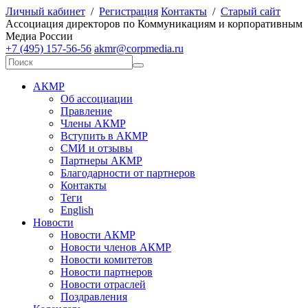
Личный кабинет
/
Регистрация
Контакты
/
Старый сайт
А
ссоциация директоров по
К
оммуникациям и корпоративным
М
едиа
Р
оссии
+7 (495) 157-56-56
akmr@corpmedia.ru
АКМР
Об ассоциации
Правление
Члены АКМР
Вступить в АКМР
СМИ и отзывы
Партнеры АКМР
Благодарности от партнеров
Контакты
Теги
English
Новости
Новости АКМР
Новости членов АКМР
Новости комитетов
Новости партнеров
Новости отраслей
Поздравления