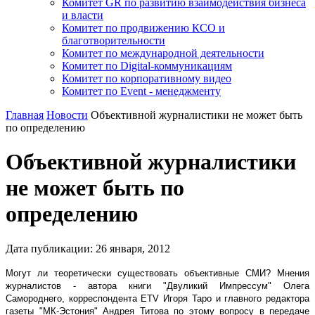
Комитет GR по развитию взаимодействия бизнеса
и власти
Комитет по продвижению КСО и
благотворительности
Комитет по международной деятельности
Комитет по Digital-коммуникациям
Комитет по корпоративному видео
Комитет по Event - менеджменту
Главная
Новости
Объективной журналистики не может быть
по определению
Объективной журналистики
не может быть по
определению
Дата публикации:
26
января
,
2012
Могут ли теоретически существовать объективные СМИ? Мнения
журналистов - автора книги "Двуликий Импрессум" Олега
Самороднего, корреспондента ETV Игоря Таро и главного редактора
газеты "МК-Эстония" Андрея Титова по этому вопросу в передаче