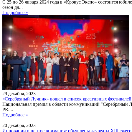
С 25 по 26 января 2024 года в «Крокус Экспо» состоится юб
сезон дл...
Подробнее »
29
декабря
,
2023
«Серебряный Лучник» вошел в список креативных фестивале
Национальная премия в области коммуникаций "Серебряный Лу
PR....
Подробнее »
20
декабря
,
2023
Инновации в центре внимания: объявлены лауреаты XIII еже