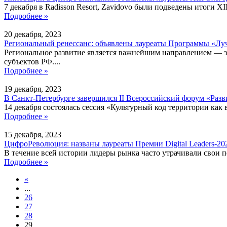
7 декабря в Radisson Resort, Zavidovo были подведены итоги X
Подробнее »
20
декабря
,
2023
Региональный ренессанс: объявлены лауреаты Программы «Луч
Региональное развитие является важнейшим направлением — эк
субъектов РФ....
Подробнее »
19
декабря
,
2023
В Санкт-Петербурге завершился II Всероссийский форум «Разв
14 декабря состоялась сессия «Культурный код территории как
Подробнее »
15
декабря
,
2023
ЦифроРеволюция: названы лауреаты Премии Digital Leaders-20
В течение всей истории лидеры рынка часто утрачивали свои п
Подробнее »
«
...
26
27
28
29