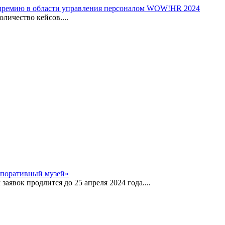
премию в области управления персоналом WOW!HR 2024
личество кейсов....
рпоративный музей»
заявок продлится до 25 апреля 2024 года....