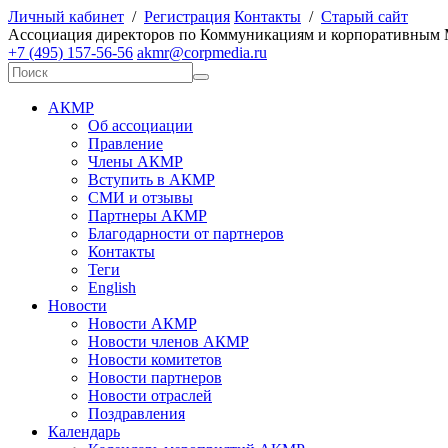
Личный кабинет
/
Регистрация
Контакты
/
Старый сайт
А
ссоциация директоров по
К
оммуникациям и корпоративным
+7 (495) 157-56-56
akmr@corpmedia.ru
АКМР
Об ассоциации
Правление
Члены АКМР
Вступить в АКМР
СМИ и отзывы
Партнеры АКМР
Благодарности от партнеров
Контакты
Теги
English
Новости
Новости АКМР
Новости членов АКМР
Новости комитетов
Новости партнеров
Новости отраслей
Поздравления
Календарь