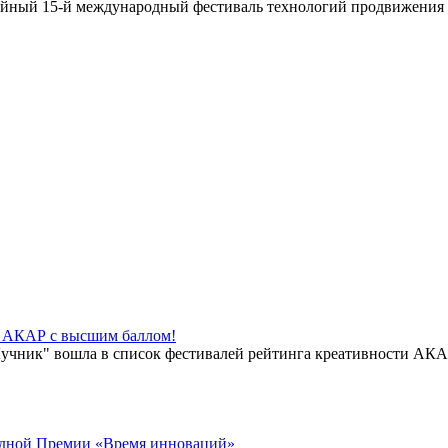
илейный 15-й международный фестиваль технологий продвижения
й АКАР с высшим баллом!
чник" вошла в список фестивалей рейтинга креативности АКАР
годной Премии «Время инноваций»