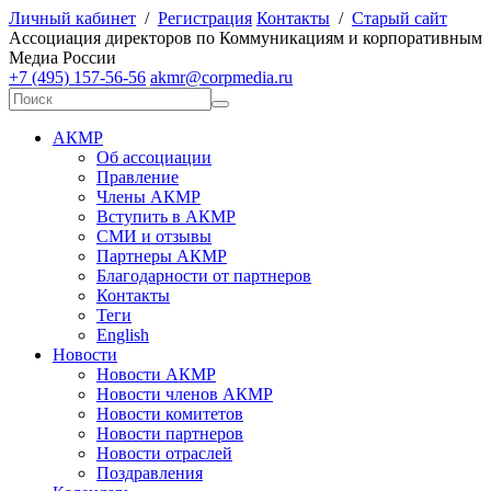
Личный кабинет
/
Регистрация
Контакты
/
Старый сайт
А
ссоциация директоров по
К
оммуникациям и корпоративным
М
едиа
Р
оссии
+7 (495) 157-56-56
akmr@corpmedia.ru
АКМР
Об ассоциации
Правление
Члены АКМР
Вступить в АКМР
СМИ и отзывы
Партнеры АКМР
Благодарности от партнеров
Контакты
Теги
English
Новости
Новости АКМР
Новости членов АКМР
Новости комитетов
Новости партнеров
Новости отраслей
Поздравления