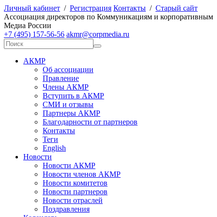
Личный кабинет
/
Регистрация
Контакты
/
Старый сайт
А
ссоциация директоров по
К
оммуникациям и корпоративным
М
едиа
Р
оссии
+7 (495) 157-56-56
akmr@corpmedia.ru
АКМР
Об ассоциации
Правление
Члены АКМР
Вступить в АКМР
СМИ и отзывы
Партнеры АКМР
Благодарности от партнеров
Контакты
Теги
English
Новости
Новости АКМР
Новости членов АКМР
Новости комитетов
Новости партнеров
Новости отраслей
Поздравления