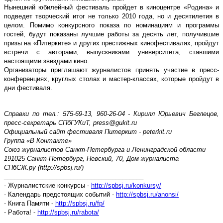
Нынешний юбилейный фестиваль пройдет в киноцентре «Родина» и
подведет творческий итог не только 2010 года, но и десятилетия в
целом. Помимо конкурсного показа по номинациям и программы
гостей, будут показаны лучшие работы за десять лет, получившие
призы на «Питерките» и других престижных кинофестивалях, пройдут
встречи с авторами, выпускниками университета, ставшими
настоящими звездами кино.
Организаторы приглашают журналистов принять участие в пресс-
конференциях, круглых столах и мастер-классах, которые пройдут в
дни фестиваля.
Справки по тел.: 575-69-13, 960-26-04 - Кирилл Юрьевич Беглецов,
пресс-секретарь СПбГУКиТ, press@gukit.ru
Официальный сайт фестиваля Питеркит - peterkit.ru
Группа «В Контакте»
Союз журналистов Санкт-Петербурга и Ленинградской области
191025 Санкт-Петербург, Невский, 70, Дом журналиста
СПбСЖ.ру (http://spbsj.ru/)
________________________________________
- Журналистские конкурсы -
http://spbsj.ru/konkursy/
- Календарь предстоящих событий -
http://spbsj.ru/anonsi/
- Книга Памяти -
http://spbsj.ru/fp/
- Работа! -
http://spbsj.ru/rabota/