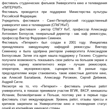
фестиваль студенческих фильмов Университета кино и телевидения
«ПИТЕРКИТ».
Фестиваль проводится при поддержке Министерства культуры
Российской Федерации.
Учредитель фестиваля - Санкт-Петербургский государственный
университет кино и телевидения (СПбГУКиТ).
Президент фестиваля - ректор СПбГУ КиТ, профессор Александр
Антонович Белоусов, генеральный директор - зав. каф. режиссуры,
профессор Виктор Федорович Семенюк.
Фестиваль «Питеркит» был создан в 2001 году. Инициатива
принадлежала заведующему кафедрой режиссуры Виктору
Семенюку и была одобрена ректором университета Александром
Белоусовым. Затем эта идея нашла поддержку у Госкино. Студенты
получили возможность показывать свои работы на большом экране и
получать оценку компетентного жюри - лучших режиссеров,
операторов, звукорежиссеров, сценаристов. В разные годы
председателями жюри становились такие известные деятели кино,
как Алексей Балабанов, Александр Рогожкин, Сергей Дебижев,
Андрей Сигле.
Несмотря на то, что «Питеркит» - фестиваль учебных работ
университета, в показах принимали участие ВГИК, ВКСР, киношколы
Испании, Великобритании и Польши, поэтому уже в первые годы
фестиваль стал международным. Уровень работ, отзывы прессы и
критиков закрепили за Университетом кино и телевидения статус
одной из крупнейших киношкол страны.