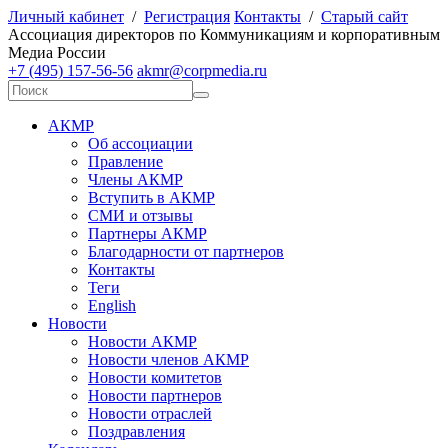
Личный кабинет
/
Регистрация
Контакты
/
Старый сайт
А
ссоциация директоров по
К
оммуникациям и корпоративным
М
едиа
Р
оссии
+7 (495) 157-56-56
akmr@corpmedia.ru
АКМР
Об ассоциации
Правление
Члены АКМР
Вступить в АКМР
СМИ и отзывы
Партнеры АКМР
Благодарности от партнеров
Контакты
Теги
English
Новости
Новости АКМР
Новости членов АКМР
Новости комитетов
Новости партнеров
Новости отраслей
Поздравления